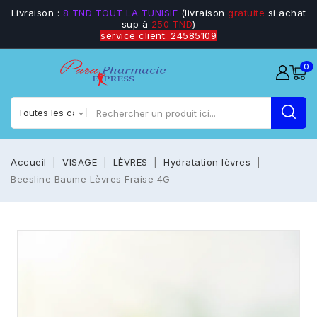
Livraison :
8 TND TOUT LA TUNISIE
(livraison
gratuite
si achat
sup à
250 TND
)
service client: 24585109
0
Accueil
VISAGE
LÈVRES
Hydratation lèvres
Beesline Baume Lèvres Fraise 4G