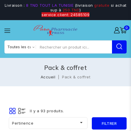
Livraison :
8 TND TOUT LA TUNISIE
(livraison
gratuite
si achat
sup à
250 TND
)
service client: 24585109
0
Pack & coffret
Accueil
Pack & coffret
Il y a 93 produits.

Pertinence
FILTRER