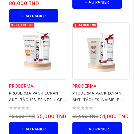
+ AU PANIER
80,000 TND
+ AU PANIER


-20,000 TND
-14,000 TND
PRODERMA
PRODERMA
PRODERMA PACK ECRAN
PRODERMA PACK ECRAN
ANTI TÄCHES TEINTE + GEL
ANTI TÄCHES INVISIBLE +
NETTOYANT+ HYDRAMAX
GEL NETTOYANT+
OFFERT
HYDRAMAX OFFERT
75,000 TND
55,000 TND
65,000 TND
51,000 TND
+ AU PANIER
+ AU PANIER