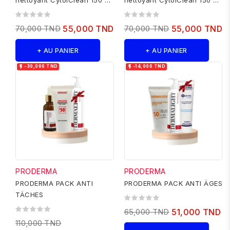
nettoyant CytolClean 150 ml
nettoyant CytolClean 150 ml
+ Cytol Selenium 50 ml +...
+ Cytol Selenium 50 ml +...
70,000 TND
55,000 TND
70,000 TND
55,000 TND
+ AU PANIER
+ AU PANIER


-30,000 TND
-14,000 TND
PRODERMA
PRODERMA
PRODERMA PACK ANTI
PRODERMA PACK ANTI ÄGES
TÄCHES
65,000 TND
51,000 TND
110,000 TND