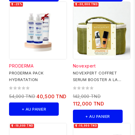


-25%
-30,000 TND
PRODERMA
Novexpert
PRODERMA PACK
NOVEXPERT COFFRET
HYDRATATION
SERUM BOOSTER A LA
VITAMINE C+MOUSSE FLASH
ECLAT 40ML
54,000 TND
40,500 TND
142,000 TND
112,000 TND
+ AU PANIER
+ AU PANIER


-10,000 TND
-10,000 TND