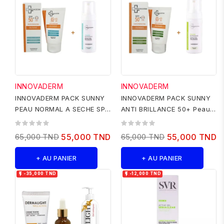
INNOVADERM
INNOVADERM
INNOVADERM PACK SUNNY
INNOVADERM PACK SUNNY
PEAU NORMAL A SECHE SPF
ANTI BRILLANCE 50+ Peau
50+ - MOUSSE NET 150 ML
mixte à grasse 50 ML +
MOUSSE...
65,000 TND
55,000 TND
65,000 TND
55,000 TND
+ AU PANIER
+ AU PANIER


-35,000 TND
-12,000 TND