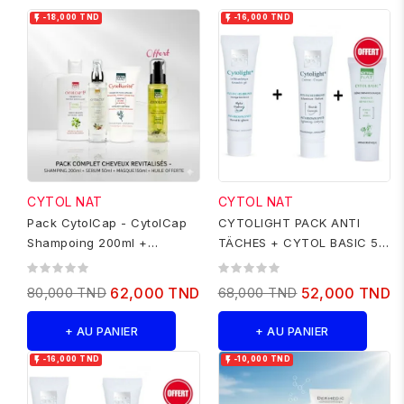


-18,000 TND
-16,000 TND
CYTOL NAT
CYTOL NAT
Pack CytolCap - CytolCap
CYTOLIGHT PACK ANTI
Shampoing 200ml +
TÄCHES + CYTOL BASIC 50
CytolCap Serum 50ml+
ML GRATUIT
CytolKarite...
80,000 TND
62,000 TND
68,000 TND
52,000 TND
+ AU PANIER
+ AU PANIER


-16,000 TND
-10,000 TND