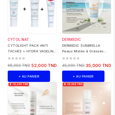
CYTOL NAT
DERMEDIC
CYTOLIGHT PACK ANTI
DERMEDIC SUNBRELLA
TÄCHES + HYDRA VASELINE
Peaux Mixtes à Grasses
100ML GRATUIT
SPF50+
68,000 TND
52,000 TND
45,000 TND
35,000 TND
+ AU PANIER
+ AU PANIER


-15,000 TND
-15,000 TND