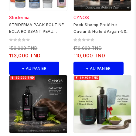
Striderma
CYNOS
STRIDERMA PACK ROUTINE
Pack Shamp Protéine
ECLAIRCISSANT PEAU
Caviar & Huile d’Argan-500
SECHE
ml +Masque CAVIAR-500ML
150,000 TND
170,000 TND
113,000 TND
110,000 TND
+ AU PANIER
+ AU PANIER


-60,000 TND
-60,000 TND