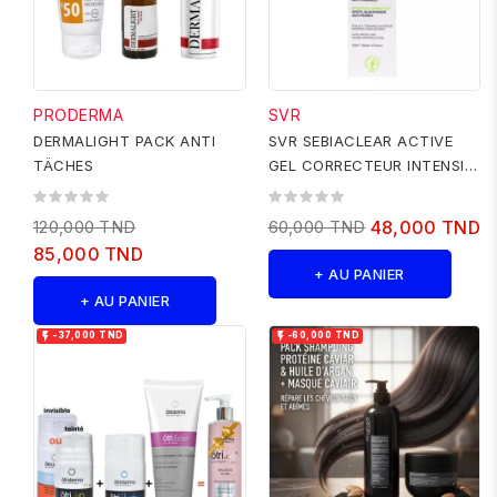
PRODERMA
SVR
DERMALIGHT PACK ANTI
SVR SEBIACLEAR ACTIVE
TÄCHES
GEL CORRECTEUR INTENSIF
40ML
120,000 TND
60,000 TND
48,000 TND
85,000 TND
+ AU PANIER
+ AU PANIER


-37,000 TND
-60,000 TND