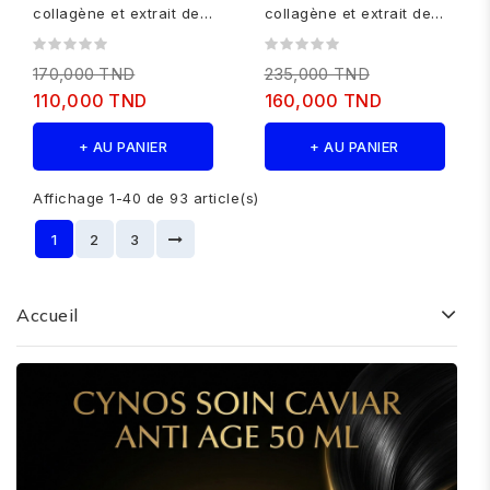
collagène et extrait de
collagène et extrait de
nigelle -500 ml +Masque
nigelle -500 ml +Masque
collagène...
collagène...
170,000 TND
235,000 TND
110,000 TND
160,000 TND
+ AU PANIER
+ AU PANIER
Affichage 1-40 de 93 article(s)
1
2
3
Accueil