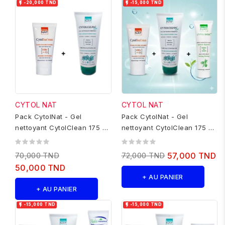


-20,000 TND
-15,000 TND
CYTOL NAT
CYTOL NAT
Pack CytolNat - Gel
Pack CytolNat - Gel
nettoyant CytolClean 175 ml
nettoyant CytolClean 175 ml
+ Ecran cytolsun max
+ Ecran cytolsun max...
invisible
70,000 TND
72,000 TND
57,000 TND
50,000 TND
+ AU PANIER
+ AU PANIER


-15,000 TND
-15,000 TND