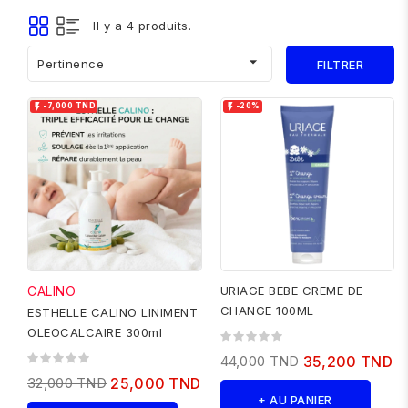
Il y a 4 produits.

Pertinence
FILTRER


-7,000 TND
-20%
CALINO
URIAGE BEBE CREME DE
CHANGE 100ML
ESTHELLE CALINO LINIMENT
OLEOCALCAIRE 300ml
44,000 TND
35,200 TND
32,000 TND
25,000 TND
+ AU PANIER