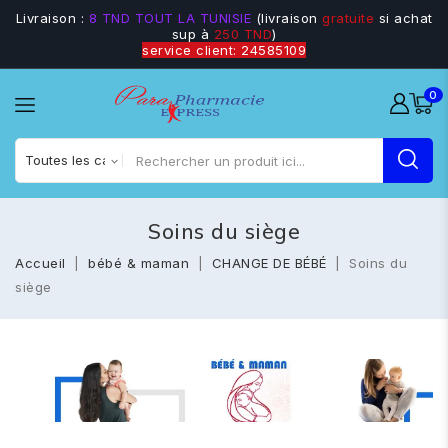
Livraison :
8 TND TOUT LA TUNISIE
(livraison
gratuite
si achat
sup à
250 TND
)
service client: 24585109
0
Soins du siège
Accueil
bébé & maman
CHANGE DE BÉBÉ
Soins du
siège