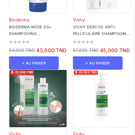
Bioderma
Vichy
BIODERMA NODE DS+
VICHY DERCOS ANTI-
SHAMPOOING
PELLICULAIRE SHAMPOOING
ANTIPELLICULAIRE INTENSE,
TRAITANT CHEVEUX SECS
125ML
200ML
54,000 TND
43,000 TND
57,000 TND
45,000 TND
+ AU PANIER
+ AU PANIER


-12,000 TND
-15,000 TND
Vichy
Vichy