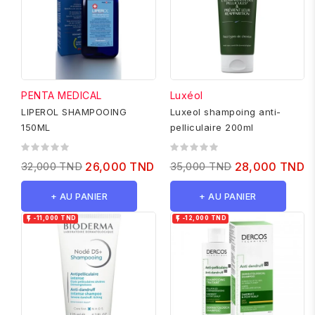
PENTA MEDICAL
Luxéol
LIPEROL SHAMPOOING
Luxeol shampoing anti-
150ML
pelliculaire 200ml
32,000 TND
26,000 TND
35,000 TND
28,000 TND
+ AU PANIER
+ AU PANIER


-11,000 TND
-12,000 TND