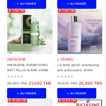
+ AU PANIER
+ AU PANIER


-7,000 TND
-7,000 TND
ANIVAGENE
L'ORAMEL
ANIVAGENE SHAMPOOING
L’oramel aprés-shampoing
ANTI PELLICULAIRE 200ML
anti-pelliculaire 300ml
28,000 TND
21,000 TND
32,000 TND
25,000 TND
+ AU PANIER
+ AU PANIER


-43,000 TND
-10,000 TND