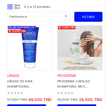
Il y a 13 produits.

Pertinence
FILTRER
SELON DISPONIBILITÉ !

-7,000 TND

-11,000 TND
URIAGE
PRODERMA
URIAGE DS HAIR
PRODERMA CAPILISS
SHAMPOOING
SHAMPOING ANTI
KERATOREDUCTEUR 150ML
PELLICULAIRE 250 ML
57,000 TND
46,000 TND
33,000 TND
26,000 TND