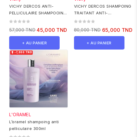
VICHY DERCOS ANTI-
VICHY DERCOS SHAMPOING
PELLICULAIRE SHAMPOOING
TRAITANT ANTI-
TRAITANT CHEVEUX
PELLICULAIRE CHEVEUX
NORMAUX A GRAS 200ML
NORMAUX A GRAS 390 ML
57,000 TND
45,000 TND
80,000 TND
65,000 TND
+ AU PANIER
+ AU PANIER

-7,000 TND
L'ORAMEL
L’oramel shampoing anti
pelliculaire 300ml