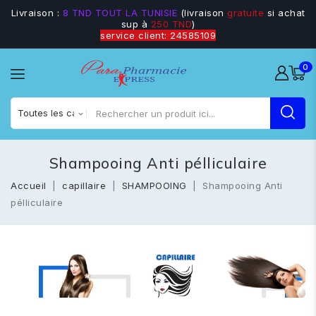
Livraison :
8 TND TOUT LA TUNISIE
(livraison
gratuite
si achat
sup à
250 TND
)
service client: 24585109
0
Shampooing Anti pélliculaire
Accueil
capillaire
SHAMPOOING
Shampooing Anti
pélliculaire