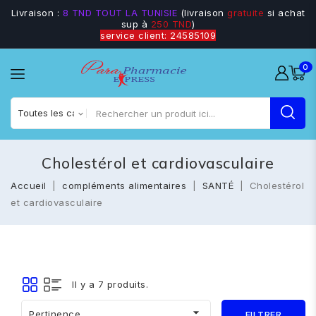
Livraison :
8 TND TOUT LA TUNISIE
(livraison
gratuite
si achat
sup à
250 TND
)
service client: 24585109
0
Cholestérol et cardiovasculaire
Accueil
compléments alimentaires
SANTÉ
Cholestérol
et cardiovasculaire
Il y a 7 produits.

Pertinence
FILTRER