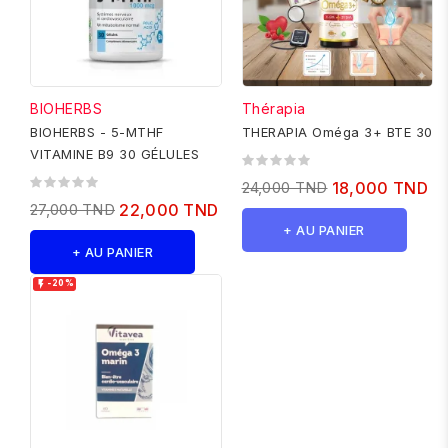
BIOHERBS
Thérapia
BIOHERBS - 5-MTHF
THERAPIA Oméga 3+ BTE 30
VITAMINE B9 30 GÉLULES
24,000 TND
18,000 TND
27,000 TND
22,000 TND
+ AU PANIER
+ AU PANIER

-20%