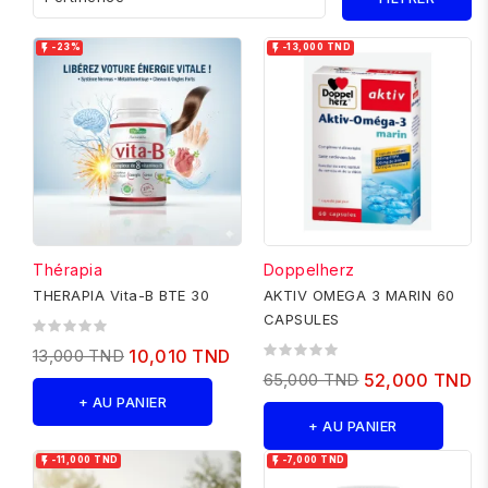


-23%
-13,000 TND
Thérapia
Doppelherz
THERAPIA Vita-B BTE 30
AKTIV OMEGA 3 MARIN 60
CAPSULES
13,000 TND
10,010 TND
65,000 TND
52,000 TND
+ AU PANIER
+ AU PANIER


-11,000 TND
-7,000 TND