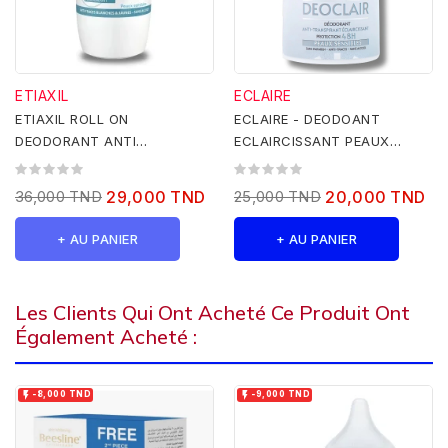
ETIAXIL
ECLAIRE
ETIAXIL ROLL ON
ECLAIRE - DEODOANT
DEODORANT ANTI
ECLAIRCISSANT PEAUX
TRANSPIRANT 48H ANTI
SENSIBLES 50ML
TRACES 50ML
36,000 TND
29,000 TND
25,000 TND
20,000 TND
+ AU PANIER
+ AU PANIER
Les Clients Qui Ont Acheté Ce Produit Ont
Également Acheté :


-8,000 TND
-9,000 TND