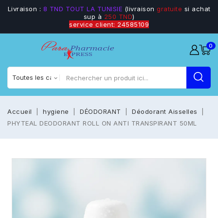
Livraison :
8 TND TOUT LA TUNISIE
(livraison
gratuite
si achat
sup à
250 TND
)
service client: 24585109
0
Accueil
hygiene
DÉODORANT
Déodorant Aisselles
PHYTEAL DEODORANT ROLL ON ANTI TRANSPIRANT 50ML