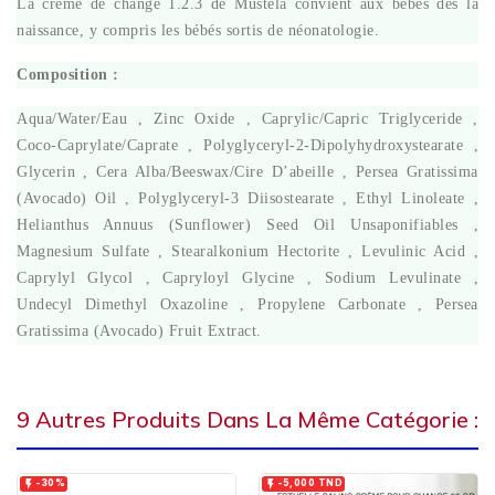
La crème de change 1.2.3 de Mustela convient aux bébés dès la
naissance, y compris les bébés sortis de néonatologie.
Composition :
Aqua/Water/Eau , Zinc Oxide , Caprylic/Capric Triglyceride ,
Coco-Caprylate/Caprate , Polyglyceryl-2-Dipolyhydroxystearate ,
Glycerin , Cera Alba/Beeswax/Cire D’abeille , Persea Gratissima
(Avocado) Oil , Polyglyceryl-3 Diisostearate , Ethyl Linoleate ,
Helianthus Annuus (Sunflower) Seed Oil Unsaponifiables ,
Magnesium Sulfate , Stearalkonium Hectorite , Levulinic Acid ,
Caprylyl Glycol , Capryloyl Glycine , Sodium Levulinate ,
Undecyl Dimethyl Oxazoline , Propylene Carbonate , Persea
Gratissima (Avocado) Fruit Extract.
9 Autres Produits Dans La Même Catégorie :


-30%
-5,000 TND