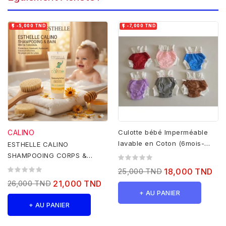


-5,000 TND
-7,000 TND
CALINO
Culotte bébé Imperméable
lavable en Coton (6mois-
ESTHELLE CALINO
2ans)
SHAMPOOING CORPS &
CHEVEUX 250 ml
25,000 TND
18,000 TND
26,000 TND
21,000 TND
+ AU PANIER
+ AU PANIER