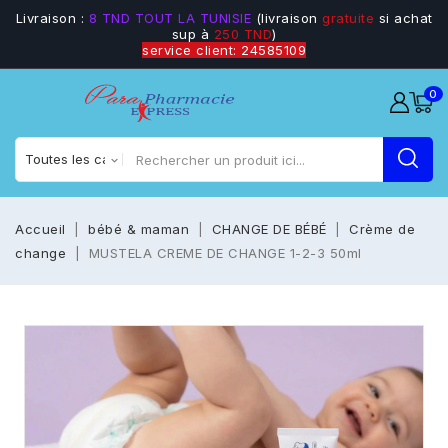
Livraison :
8 TND TOUT LA TUNISIE
(livraison
gratuite
si achat
sup à
250 TND
)
service client: 24585109
0
Accueil
bébé & maman
CHANGE DE BÉBÉ
Crème de
change
MUSTELA CREME DE CHANGE 1-2-3 50ml