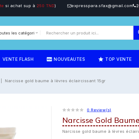
te
si achat sup à
250 TND
)
expresspara.sfax@gmail.com
2
on
fiber_new
star_rate
VENTE FLASH
NOUVEAUTES
TOP VENTE
Narcisse gold baume à lèvres éclaircissant 15gr
0 Review(s)
Narcisse Gold Baume 
Narcisse gold baume à lèvres éclairc