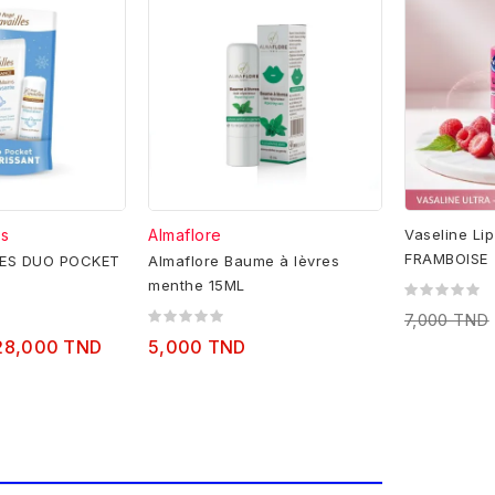
ès
Almaflore
Vaseline Lip
FRAMBOISE
LES DUO POCKET
Almaflore Baume à lèvres
menthe 15ML
7,000 TND
28,000 TND
5,000 TND