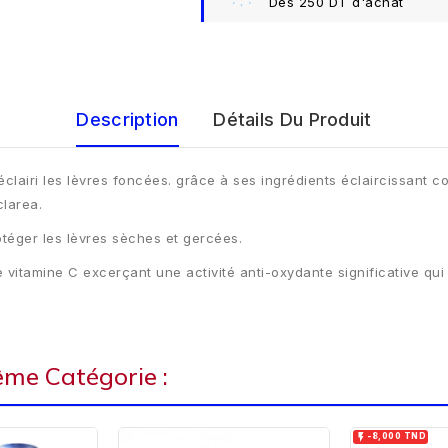
Dès 250 DT d'achat
Description
Détails Du Produit
lairi les lèvres foncées. grâce à ses ingrédients éclaircissant com
clarea.
protéger les lèvres sèches et gercées.
e vitamine C excerçant une activité anti-oxydante significative qui
ême Catégorie :

-8,000 TND