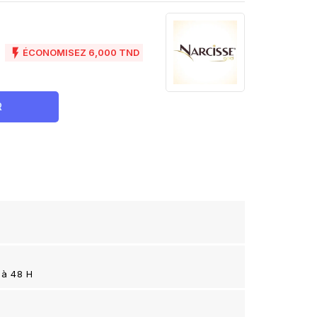
D

ÉCONOMISEZ 6,000 TND
R
 à 48 H