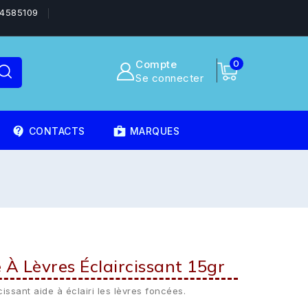
4585109
Compte
0
Se connecter
contact_support
shoppingmode
CONTACTS
MARQUES
À Lèvres Éclaircissant 15gr
issant aide à éclairi les lèvres foncées.