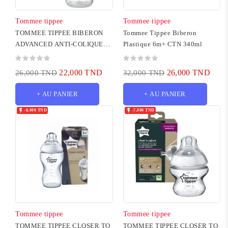
Tommee tippee
Tommee tippee
TOMMEE TIPPEE BIBERON
Tommee Tippee Biberon
ADVANCED ANTI-COLIQUE
Plastique 6m+ CTN 340ml
ELEPHANT TURQUOISE 0M+
150ML
22,000 TND
26,000 TND
26,000 TND
32,000 TND
+ AU PANIER
+ AU PANIER


-6,000 TND
-7,000 TND
Tommee tippee
Tommee tippee
TOMMEE TIPPEE CLOSER TO
TOMMEE TIPPEE CLOSER TO