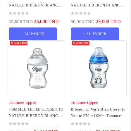
NATURE BIBERON BLANC
NATURE BIBERON BLANC
3M+ 340ML
0M+ 150ML
26,000 TND
23,000 TND
32,000 TND
30,000 TND
+ AU PANIER
+ AU PANIER


-6,000 TND
-8,000 TND
Tommee tippee
Tommee tippee
TOMMEE TIPPEE CLOSER TO
Biberon en Verre Bleu Closer to
NATURE BIBERON BLANC
Nature 250 ml 0M+ -Tommee
0M+ 260ML
Tippee