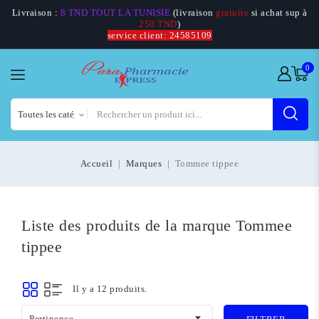
Livraison :
8 TND TOUT LA TUNISIE
(livraison
gratuite
si achat sup à
250 TND
)
service client: 24585109
0
Accueil
Marques
Tommee tippee
Liste des produits de la marque Tommee
tippee
Il y a 12 produits.

Pertinence