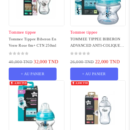
Tommee tippee
Tommee tippee
Tommee Tippee Biberon En
TOMMEE TIPPEE BIBERON
Verre Rose 0m+ CTN 250ml
ADVANCED ANTI-COLIQUE
ELEPHANT TURQUOISE 0M+
150ML
32,000 TND
22,000 TND
40,000 TND
26,000 TND
+ AU PANIER
+ AU PANIER


-4,000 TND
-6,000 TND