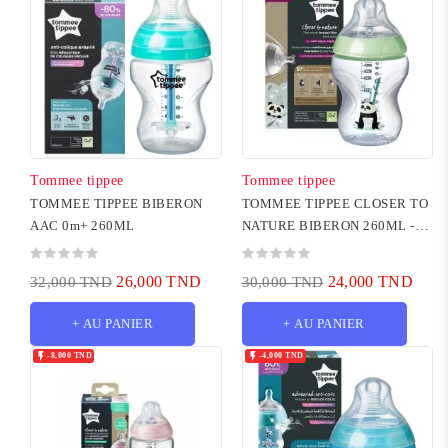
Tommee tippee
Tommee tippee
TOMMEE TIPPEE BIBERON
TOMMEE TIPPEE CLOSER TO
AAC 0m+ 260ML
NATURE BIBERON 260ML -
Panda Vert
26,000 TND
24,000 TND
32,000 TND
30,000 TND
+ AU PANIER
+ AU PANIER


-8,000 TND
-4,000 TND