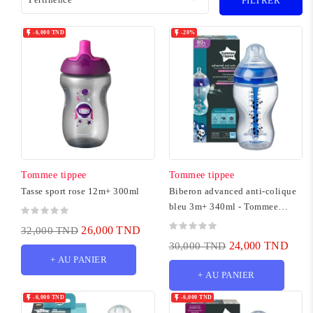
FILTRER


-6,000 TND
-20%
Tommee tippee
Tommee tippee
Tasse sport rose 12m+ 300ml
Biberon advanced anti-colique
bleu 3m+ 340ml - Tommee
tippee
26,000 TND
32,000 TND
24,000 TND
30,000 TND
+ AU PANIER
+ AU PANIER


-6,000 TND
-6,000 TND