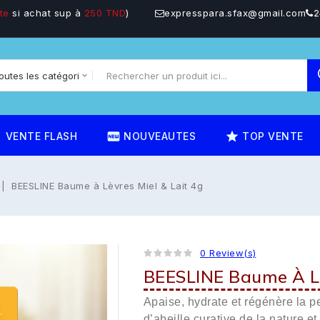
te
si achat sup à
250 TND
)
expresspara.sfax@gmail.com
2
on
fiber_new
star_rate
VENTE FLASH
NOUVEAUTES
TOP VENTE
BEESLINE Baume à Lèvres Miel & Lait 4g
0 Review(s)
BEESLINE Baume À Lè
Apaise, hydrate et régénère la p
d’abeille curative de la nature e