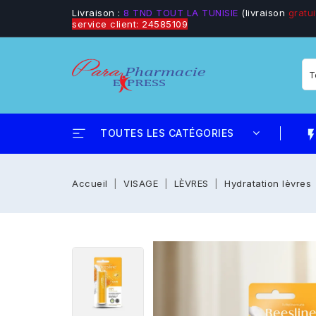
Livraison :
8 TND TOUT LA TUNISIE
(livraison
gratui
service client: 24585109
TOUTES LES CATÉGORIES
flash_
Accueil
VISAGE
LÈVRES
Hydratation lèvres