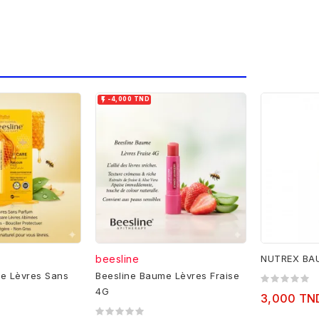

-4,000 TND
beesline
NUTREX BAU
e Lèvres Sans
Beesline Baume Lèvres Fraise
4G
3,000 TN