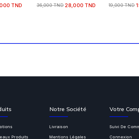
,000 TND
36,000 TND
28,000 TND
19,000 TND
1
duits
Notre Société
Votre Com
otions
Livraison
Suivi De Com
eaux Produits
Mentions Légales
Connexion