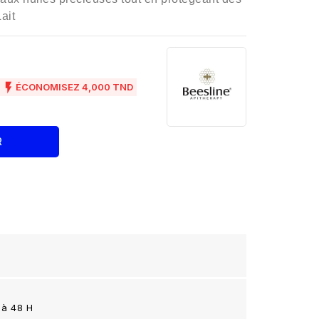
ait

ÉCONOMISEZ 4,000 TND
R
 à 48 H