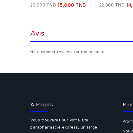
20,000 TND
15,000 TND
22,000 TND
14
Avis
No customer reviews for the moment.
A Propos
Pro
Vous trouverez sur votre site
Prom
parapharmacie express, un large
Nouv