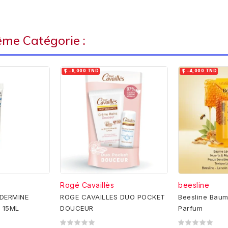
ême Catégorie :


-8,000 TND
-4,000 TND
Rogé Cavaillès
beesline
DERMINE
ROGE CAVAILLES DUO POCKET
Beesline Baum
 15ML
DOUCEUR
Parfum