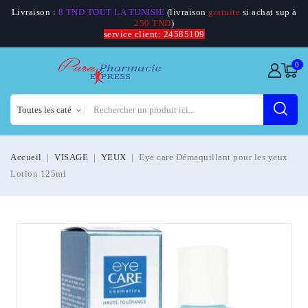
Livraison :
8 TND TOUT LA TUNISIE
(livraison
gratuite
si achat sup à
250 TND
)
service client: 24585109
0
Accueil
VISAGE
YEUX
Eye care Démaquillant pour les yeux
Lotion 125ml