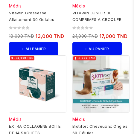
Médis
Médis
Vitawin Grossesse
VITAWIN JUNIOR 30
Allaitement 30 Gelules
COMPRIMES A CROQUER
18,000 TND
13,000 TND
24,000 TND
17,000 TND
+ AU PANIER
+ AU PANIER


-35,000 TND
-6,000 TND
Médis
Médis
EXTRA COLLAGÈNE BOITE
Biotifort Cheveux Et Ongles
DE 14 SACHETS
60 Gélules