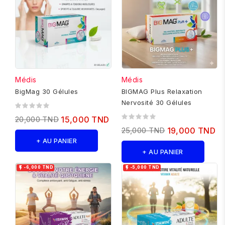
Médis
Médis
BigMag 30 Gélules
BIGMAG Plus Relaxation
Nervosité 30 Gélules
20,000 TND
15,000 TND
25,000 TND
19,000 TND
+ AU PANIER
+ AU PANIER


-6,000 TND
-5,000 TND