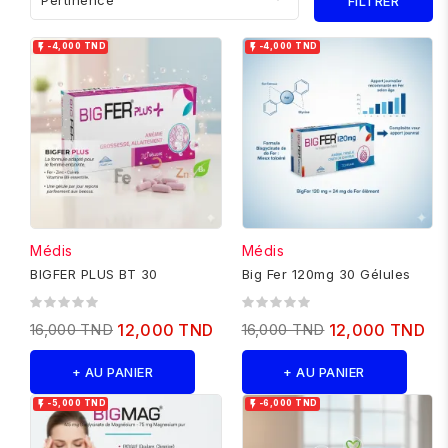
Pertinence
FILTRER


-4,000 TND
-4,000 TND
Médis
Médis
BIGFER PLUS BT 30
Big Fer 120mg 30 Gélules
16,000 TND
12,000 TND
16,000 TND
12,000 TND
+ AU PANIER
+ AU PANIER


-5,000 TND
-6,000 TND