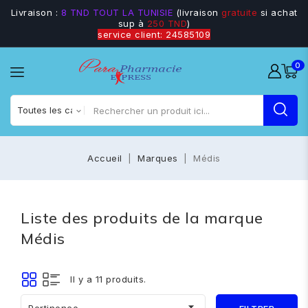
Livraison :
8 TND TOUT LA TUNISIE
(livraison
gratuite
si achat
sup à
250 TND
)
service client: 24585109
0
Accueil
Marques
Médis
Liste des produits de la marque
Médis
Il y a 11 produits.
