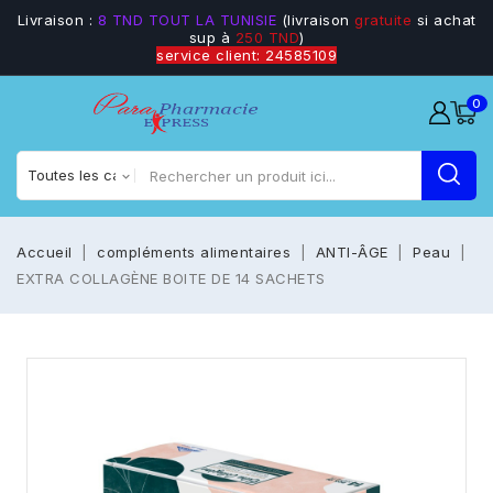
Livraison :
8 TND TOUT LA TUNISIE
(livraison
gratuite
si achat
sup à
250 TND
)
service client: 24585109
0
Accueil
compléments alimentaires
ANTI-ÂGE
Peau
EXTRA COLLAGÈNE BOITE DE 14 SACHETS