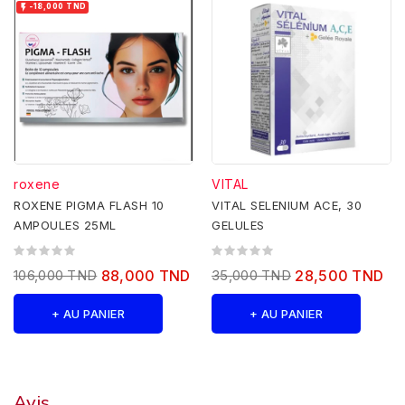

-18,000 TND
roxene
VITAL
ROXENE PIGMA FLASH 10
VITAL SELENIUM ACE, 30
AMPOULES 25ML
GELULES
106,000 TND
88,000 TND
35,000 TND
28,500 TND
+ AU PANIER
+ AU PANIER
Avis