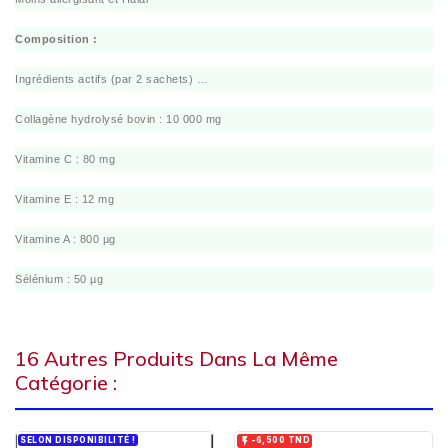
Composition :
Ingrédients actifs (par 2 sachets) …
Collagène hydrolysé bovin : 10 000 mg
Vitamine C : 80 mg
Vitamine E : 12 mg
Vitamine A : 800 µg
Sélénium : 50 µg
16 Autres Produits Dans La Même
Catégorie :
SELON DISPONIBILITÉ !

-6,500 TND