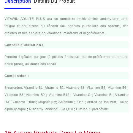
Description
Détails Du Produit
VITAWIN ADULTE PLUS est un complexe multivitaminé antioxydant, anti-
fatigue et anti-stress qui répond aux besoins journaliers des sportifs, des
athlètes et des séniors en vitamines, minéraux et oligoéléments.
Conseils d'utilisation :
Prendre 4 gélules par jour (2 gélules 2 fois par jour de préférence, ou en une
seule prise), au cours des repas
Composition :
Β-carotène; Vitamine B1; Vitamine B2; Vitamine B3; Vitamine B5; Vitamine B6 ;
Vitamine B8; Vitamine B9 ; Vitamine B12 ; Vitamine C ; Vitamine E ; Vitamine
D3 ; Chrome ; Iode; Magnésium; Sélenium ; Zinc ; extrait de thé vert ; acide
alpha lipoique ; N-acéthyl cistèine ; Co Q10 ; Luteine ; Quercétine.
16 Autres Produits Dans La Même