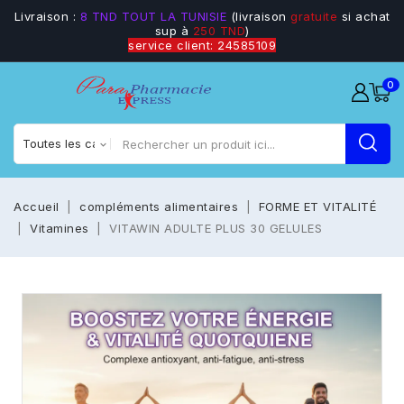
Livraison :
8 TND TOUT LA TUNISIE
(livraison
gratuite
si achat
sup à
250 TND
)
service client: 24585109
0
Accueil
compléments alimentaires
FORME ET VITALITÉ
Vitamines
VITAWIN ADULTE PLUS 30 GELULES