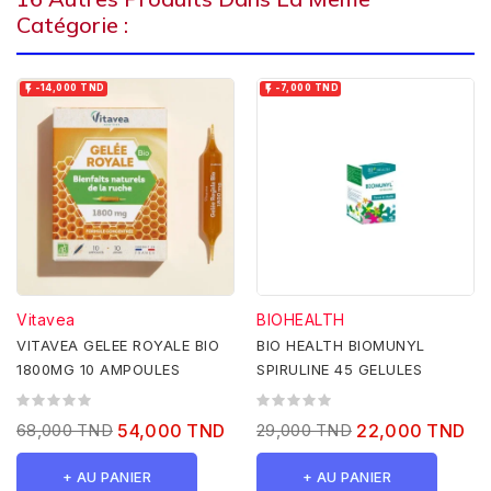
Catégorie :


-14,000 TND
-7,000 TND
Vitavea
BIOHEALTH
VITAVEA GELEE ROYALE BIO
BIO HEALTH BIOMUNYL
1800MG 10 AMPOULES
SPIRULINE 45 GELULES
68,000 TND
54,000 TND
29,000 TND
22,000 TND
+ AU PANIER
+ AU PANIER