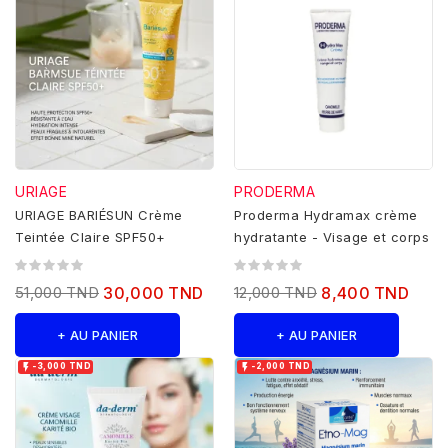
URIAGE
PRODERMA
URIAGE BARIÉSUN Crème
Proderma Hydramax crème
Teintée Claire SPF50+
hydratante - Visage et corps
51,000 TND
30,000 TND
12,000 TND
8,400 TND
+ AU PANIER
+ AU PANIER


-3,000 TND
-2,000 TND