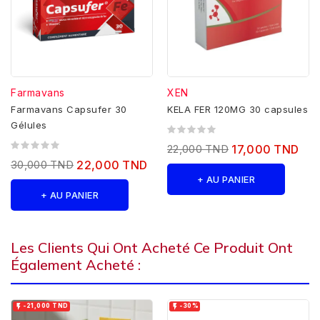
Farmavans
XEN
Farmavans Capsufer 30
KELA FER 120MG 30 capsules
Gélules
22,000 TND
17,000 TND
30,000 TND
22,000 TND
+ AU PANIER
+ AU PANIER
Les Clients Qui Ont Acheté Ce Produit Ont
Également Acheté :


-21,000 TND
-30%