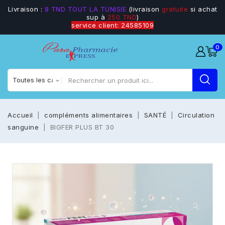
Livraison :
8 TND TOUT LA TUNISIE
(livraison
gratuite
si achat
sup à
250 TND
)
service client: 24585109
0
Accueil
compléments alimentaires
SANTÉ
Circulation
sanguine
BIGFER PLUS BT 30