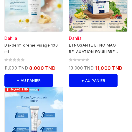
Dahlia
Dahlia
Da-derm crème visage 100
ETNOSANTE ETNO MAG
ml
RELAXATION EQUILIBRE
NERVEUX 30 CAPSULES
11,000 TND
8,000 TND
13,000 TND
11,000 TND
+ AU PANIER
+ AU PANIER

-16,000 TND