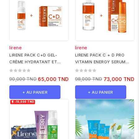
lirene
lirene
LIRENE PACK C+D GEL-
LIRENE PACK C + D PRO
CRÈME HYDRATANT ET
VITAMIN ENERGY SERUM
ÉCLAIRCISSANT - NORMALE
30ML + C+E EAU
À MIXTE 50ML...
MICELLAIRE 3 EN 1...
90,000 TND
65,000 TND
98,000 TND
73,000 TND
+ AU PANIER
+ AU PANIER

-15,000 TND