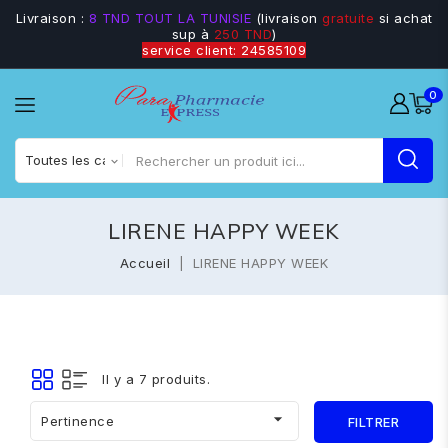
Livraison :
8 TND TOUT LA TUNISIE
(livraison
gratuite
si achat
sup à
250 TND
)
service client: 24585109
0
LIRENE HAPPY WEEK
Accueil
LIRENE HAPPY WEEK
Il y a 7 produits.

Pertinence
FILTRER