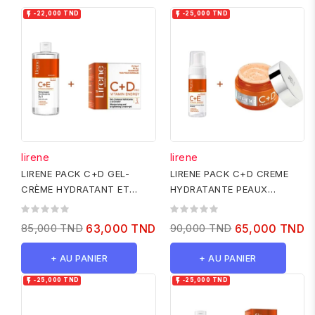


-22,000 TND
-25,000 TND
lirene
lirene
LIRENE PACK C+D GEL-
LIRENE PACK C+D CREME
CRÈME HYDRATANT ET
HYDRATANTE PEAUX
ÉCLAIRCISSANT - NORMALE
SECHES ET SENSIBLES 50ML
À MIXTE 50ML...
+ C+E MOUSSE...
85,000 TND
63,000 TND
90,000 TND
65,000 TND
+ AU PANIER
+ AU PANIER


-25,000 TND
-25,000 TND