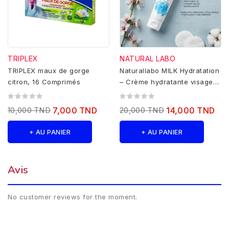
TRIPLEX
NATURAL LABO
TRIPLEX maux de gorge
Naturallabo MILK Hydratation
citron, 16 Comprimés
– Crème hydratante visage
main corps SPF 30 – 50ml
10,000 TND
7,000 TND
20,000 TND
14,000 TND
+ AU PANIER
+ AU PANIER
Avis
No customer reviews for the moment.