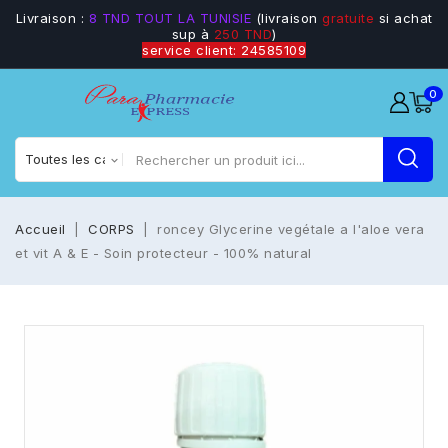
Livraison :
8 TND TOUT LA TUNISIE
(livraison
gratuite
si achat
sup à
250 TND
)
service client: 24585109
0
Accueil
CORPS
roncey Glycerine vegétale a l'aloe vera
et vit A & E - Soin protecteur - 100% natural