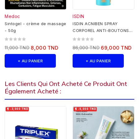
Medoc
ISDIN
Sintogel - crème de massage
ISDIN ACNIBEN SPRAY
- 50g
CORPOREL ANTI-BOUTONS
150 ML
11,000 TND
8,000 TND
86,000 TND
69,000 TND
+ AU PANIER
+ AU PANIER
Les Clients Qui Ont Acheté Ce Produit Ont
Également Acheté :


-3,000 TND
-6,000 TND