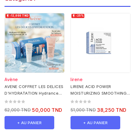


-12,000 TND
-25%
Avène
lirene
AVENE COFFRET LES DELICES
LIRENE ACID POWER
D'HYDRATATION Hydrance
MOISTURIZING SMOOTHING
UV Riche+XeraCalm Gel...
CREAM 50ML
62,000 TND
50,000 TND
51,000 TND
38,250 TND
+ AU PANIER
+ AU PANIER