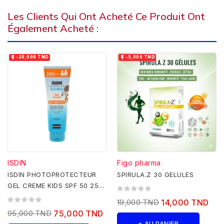
Les Clients Qui Ont Acheté Ce Produit Ont
Également Acheté :


-20,000 TND
-5,000 TND
ISDIN
Figo pharma
ISDIN PHOTOPROTECTEUR
SPIRULA.Z 30 GELULES
GEL CREME KIDS SPF 50 250
ML
19,000 TND
14,000 TND
95,000 TND
75,000 TND
+ AU PANIER