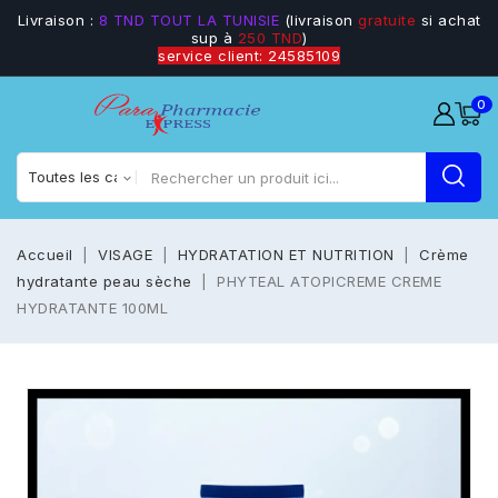
Livraison :
8 TND TOUT LA TUNISIE
(livraison
gratuite
si achat
sup à
250 TND
)
service client: 24585109
0
Accueil
VISAGE
HYDRATATION ET NUTRITION
Crème
hydratante peau sèche
PHYTEAL ATOPICREME CREME
HYDRATANTE 100ML