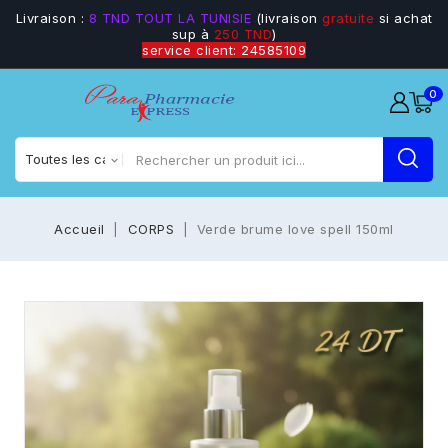
Livraison :
8 TND TOUT LA TUNISIE
(livraison
gratuite
si achat
sup à
250 TND
)
service client: 24585109
0
Accueil
CORPS
Verde brume love spell 150ml