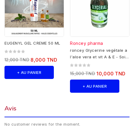
EUGENYL GEL CREME 50 ML
Roncey pharma
roncey Glycerine vegétale a
l'aloe vera et vit A & E - Soin
12,000 TND
8,000 TND
protecteur - 100%...
+ AU PANIER
15,000 TND
10,000 TND
+ AU PANIER
Avis
No customer reviews for the moment.