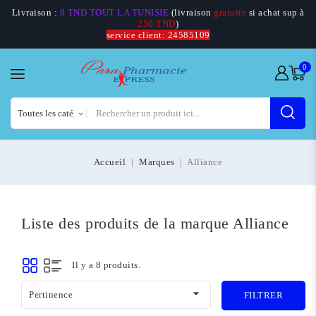
Livraison :
8 TND TOUT LA TUNISIE
(livraison
gratuite
si achat sup à
250 TND
)
service client: 24585109
0
Accueil
Marques
Alliance
Liste des produits de la marque Alliance
Il y a 8 produits.

Pertinence
FILTRER