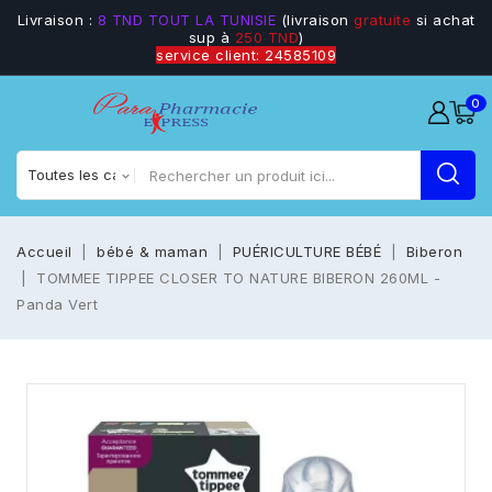
Livraison :
8 TND TOUT LA TUNISIE
(livraison
gratuite
si achat
sup à
250 TND
)
service client: 24585109
0
Accueil
bébé & maman
PUÉRICULTURE BÉBÉ
Biberon
TOMMEE TIPPEE CLOSER TO NATURE BIBERON 260ML -
Panda Vert