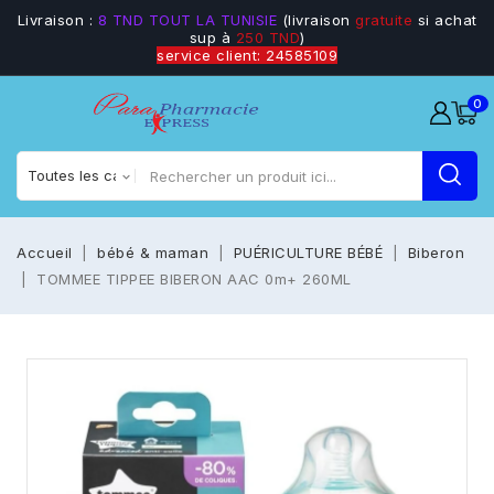
Livraison :
8 TND TOUT LA TUNISIE
(livraison
gratuite
si achat
sup à
250 TND
)
service client: 24585109
0
Accueil
bébé & maman
PUÉRICULTURE BÉBÉ
Biberon
TOMMEE TIPPEE BIBERON AAC 0m+ 260ML