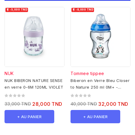


-5,000 TND
-8,000 TND
NUK
Tommee tippee
NUK BIBERON NATURE SENSE
Biberon en Verre Bleu Closer
en verre 0-6M 120ML VIOLET
to Nature 250 ml 0M+ -
Tommee Tippee
33,000 TND
28,000 TND
40,000 TND
32,000 TND
+ AU PANIER
+ AU PANIER