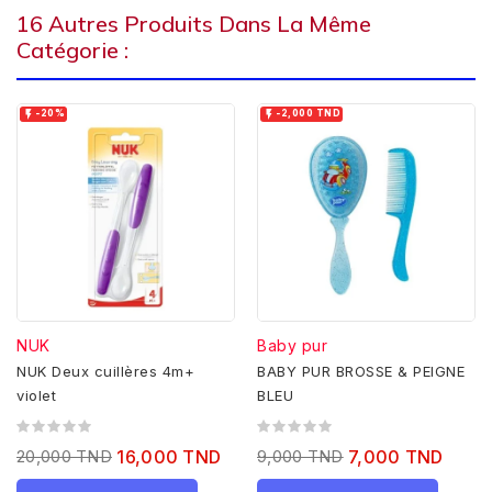
16 Autres Produits Dans La Même
Catégorie :


-20%
-2,000 TND
NUK
Baby pur
NUK Deux cuillères 4m+
BABY PUR BROSSE & PEIGNE
violet
BLEU
20,000 TND
16,000 TND
9,000 TND
7,000 TND