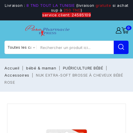
Livraison :
8 TND TOUT LA TUNISIE
(livraison
gratuite
si achat
sup à
250 TND
)
service client: 24585109
0
Accueil
bébé & maman
PUÉRICULTURE BÉBÉ
Accessoires
NUK EXTRA-SOFT BROSSE À CHEVEUX BÉBÉ
ROSE