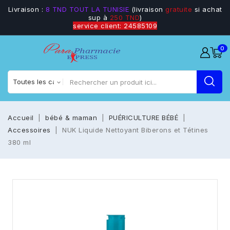
Livraison :
8 TND TOUT LA TUNISIE
(livraison
gratuite
si achat
sup à
250 TND
)
service client: 24585109
0
Accueil
bébé & maman
PUÉRICULTURE BÉBÉ
Accessoires
NUK Liquide Nettoyant Biberons et Tétines
380 ml