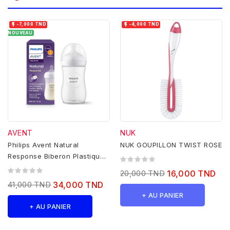


-7,000 TND
-4,000 TND
NOUVEAU
AVENT
NUK
Philips Avent Natural
NUK GOUPILLON TWIST ROSE
Response Biberon Plastique
3-6 Mois - 260ml
20,000 TND
16,000 TND
41,000 TND
34,000 TND
+ AU PANIER
+ AU PANIER