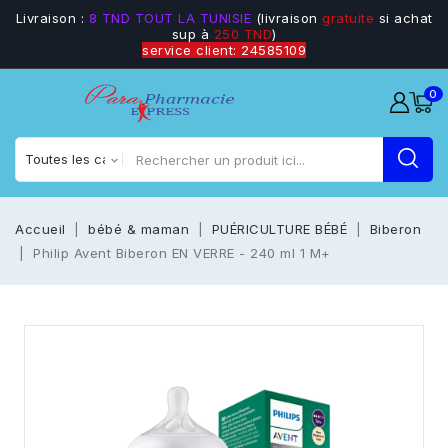
Livraison :
8 TND TOUT LA TUNISIE
(livraison
gratuite
si achat
sup à
250 TND
)
service client: 24585109
0
Accueil
bébé & maman
PUÉRICULTURE BÉBÉ
Biberon
Philip Avent Biberon EN VERRE - 240 ml 1 M+