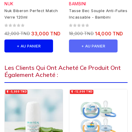
NUK
BAMBINI
Nuk Biberon Perfect Match
Tasse Bec Souple Anti-Fuites
Verre 120ml
Incassable - Bambini
42,000 TND
33,000 TND
18,000 TND
14,000 TND
+ AU PANIER
+ AU PANIER
Les Clients Qui Ont Acheté Ce Produit Ont
Également Acheté :


-5,000 TND
-12,000 TND