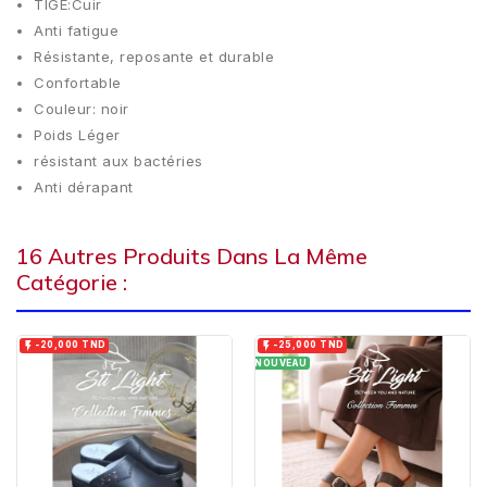
TIGE:Cuir
Anti fatigue
Résistante, reposante et durable
Confortable
Couleur: noir
Poids Léger
résistant aux bactéries
Anti dérapant
16 Autres Produits Dans La Même
Catégorie :


-20,000 TND
-25,000 TND
NOUVEAU