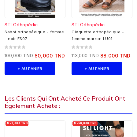
STI Orthopédic
STI Orthopédic
Sabot orthopédique - femme
Claquette orthopédique -
- noir FS07
femme marron LU01
100,000 TND
80,000 TND
113,000 TND
88,000 TND
+ AU PANIER
+ AU PANIER
Les Clients Qui Ont Acheté Ce Produit Ont
Également Acheté :


-3,000 TND
-50,000 TND