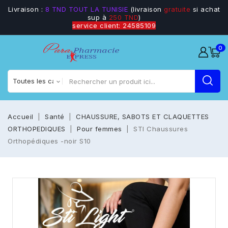
Livraison :
8 TND TOUT LA TUNISIE
(livraison
gratuite
si achat
sup à
250 TND
)
service client: 24585109
0
Accueil
Santé
CHAUSSURE, SABOTS ET CLAQUETTES
ORTHOPEDIQUES
Pour femmes
STI Chaussures
Orthopédiques -noir S10