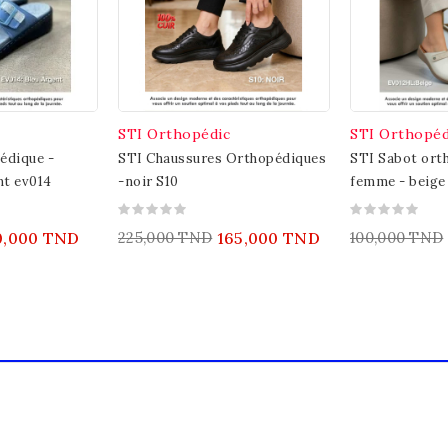
STI Orthopédic
STI Orthopéd
édique -
STI Chaussures Orthopédiques
STI Sabot ort
nt ev014
-noir S10
femme - beige 
0,000 TND
225,000 TND
165,000 TND
100,000 TND