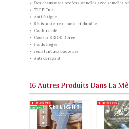
Des chaussures professionnelles avec semelles o
TIGE:Cuir
Anti fatigue
Résistante, reposante et durable
Confortable
Couleur:BEIGE Dorée
Poids Léger
résistant aux bactéries
Anti dérapant
16 Autres Produits Dans La Mê

-35,000 TND

-20,000 TND
NOUVEAU