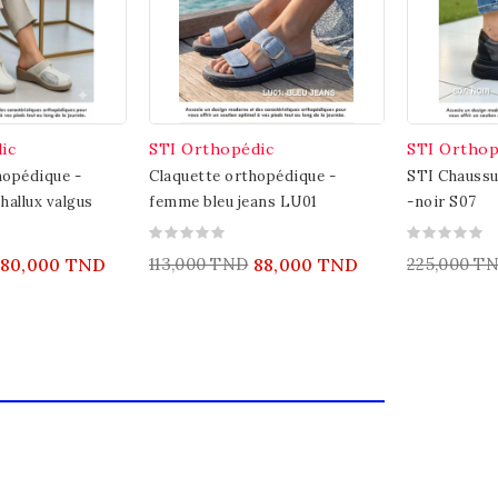
ic
STI Orthopédic
STI Orthop
hopédique -
Claquette orthopédique -
STI Chaussu
hallux valgus
femme bleu jeans LU01
-noir S07
80,000 TND
113,000 TND
88,000 TND
225,000 T