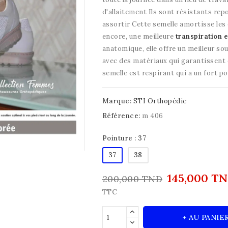
d'allaitement Ils sont résistants repo
assortir Cette semelle amortisse les
encore, une meilleure
transpiration e
anatomique, elle offre un meilleur so
avec des matériaux qui garantissent d
semelle est respirant qui a un fort po
Marque:
STI Orthopédic
Référence:
m 406
Pointure : 37
37
38
145,000 T
200,000 TND
TTC
+ AU PANIE