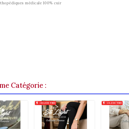
rthopédiques médicale 100% cuir
me Catégorie :

-60,000 TND

-20,000 TND