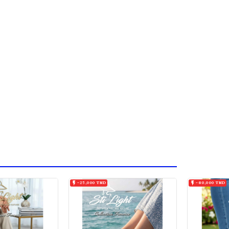

-25,000 TND

-60,000 TND