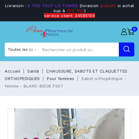
Livraison :
8 TND TOUT LA TUNISIE
(livraison
gratuite
si achat
sup à
250 TND
)
service client: 24585109
0
Accueil
Santé
CHAUSSURE, SABOTS ET CLAQUETTES
ORTHOPEDIQUES
Pour femmes
Sabot orthopédique -
femme - BLANC-BEIGE FS07