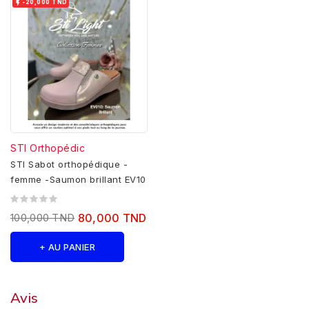

-20,000 TND
STI Orthopédic
STI Sabot orthopédique -
femme -Saumon brillant EV10
100,000 TND
80,000 TND
+ AU PANIER
Avis