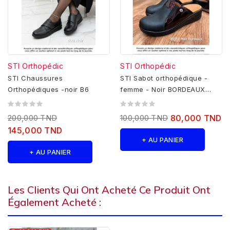
STI Orthopédic
STI Orthopédic
STI Chaussures
STI Sabot orthopédique -
Orthopédiques -noir B6
femme - Noir BORDEAUX
EV10
200,000 TND
100,000 TND
80,000 TND
145,000 TND
+ AU PANIER
+ AU PANIER
Les Clients Qui Ont Acheté Ce Produit Ont
Également Acheté :