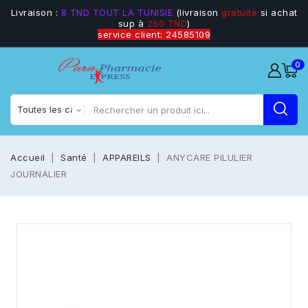
Livraison :
8 TND TOUT LA TUNISIE
(livraison
gratuite
si achat
sup à
250 TND
)
service client: 24585109
0
Accueil
Santé
APPAREILS
ANYCARE PILULIER
JOURNALIER