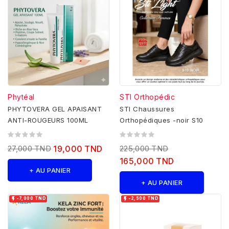
Phytéal
STI Orthopédic
PHYTOVERA GEL APAISANT
STI Chaussures
ANTI-ROUGEURS 100ML
Orthopédiques -noir S10
27,000 TND
19,000 TND
225,000 TND
165,000 TND
+ AU PANIER
+ AU PANIER


-7,000 TND
-2,500 TND