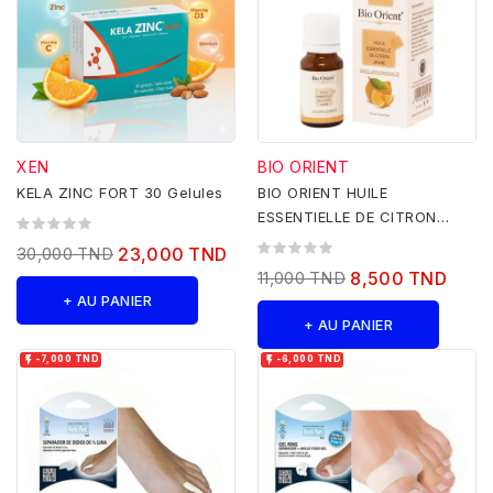
XEN
BIO ORIENT
KELA ZINC FORT 30 Gelules
BIO ORIENT HUILE
ESSENTIELLE DE CITRON
JAUNE 10ML
30,000 TND
23,000 TND
11,000 TND
8,500 TND
+ AU PANIER
+ AU PANIER


-7,000 TND
-6,000 TND