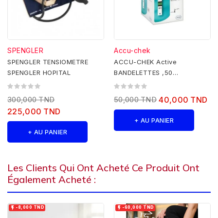
SPENGLER
Accu-chek
SPENGLER TENSIOMETRE
ACCU-CHEK Active
SPENGLER HOPITAL
BANDELETTES ,50
bandelettes
300,000 TND
50,000 TND
40,000 TND
225,000 TND
+ AU PANIER
+ AU PANIER
Les Clients Qui Ont Acheté Ce Produit Ont
Également Acheté :


-8,000 TND
-60,000 TND