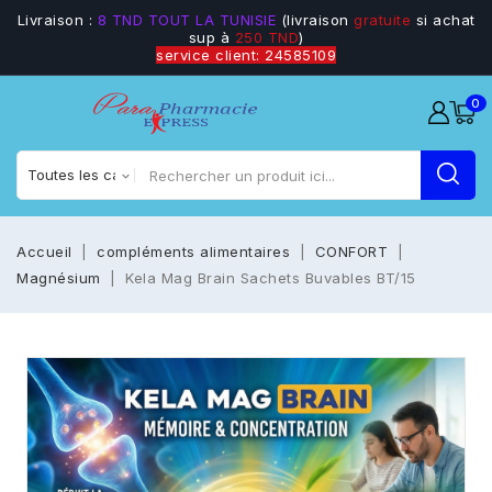
Livraison :
8 TND TOUT LA TUNISIE
(livraison
gratuite
si achat
sup à
250 TND
)
service client: 24585109
0
Accueil
compléments alimentaires
CONFORT
Magnésium
Kela Mag Brain Sachets Buvables BT/15