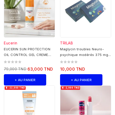
Eucerin
TRILAB
EUCERIN SUN PROTECTION
Maglycin troubles Neuro-
OIL CONTROL GEL CREME
psychique modérés 375 mg -
SPF 50+ 50ML
15 gélules
79,000 TND
63,000 TND
10,000 TND
+ AU PANIER
+ AU PANIER


-22,000 TND
-2,000 TND