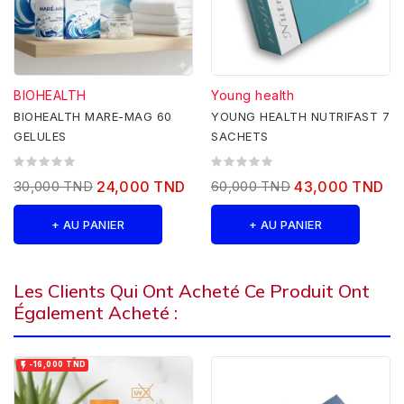
BIOHEALTH
Young health
BIOHEALTH MARE-MAG 60
YOUNG HEALTH NUTRIFAST 7
GELULES
SACHETS
30,000 TND
24,000 TND
60,000 TND
43,000 TND
+ AU PANIER
+ AU PANIER
Les Clients Qui Ont Acheté Ce Produit Ont
Également Acheté :

-16,000 TND