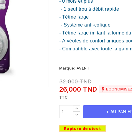
- 0 mois et plus
- 1 seul trou à débit rapide
- Tétine large
- Système anti-colique
- Tétine large imitant la forme du
- Alvéoles de confort uniques po
- Compatible avec toute la gamm
Marque:
AVENT
32,000 TND
26,000 TND

ÉCONOMISEZ
TTC
+ AU PANIE
Rupture de stock