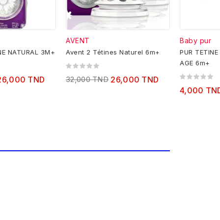
AVENT
Baby pur
NE NATURAL 3M+
Avent 2 Tétines Naturel 6m+
PUR TETINE
AGE 6m+
26,000 TND
32,000 TND
26,000 TND
4,000 TN