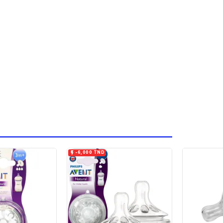

-6,000 TND