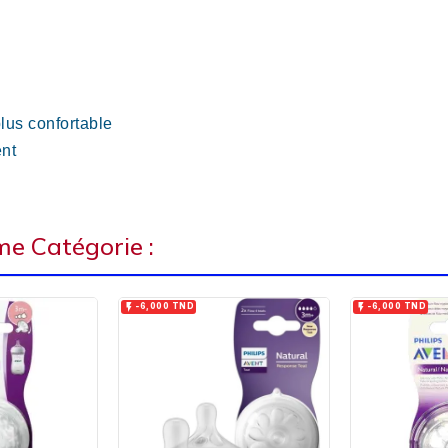
lus confortable
ent
e Catégorie :


-6,000 TND
-6,000 TND