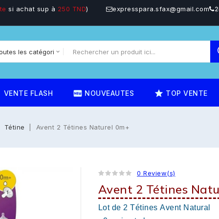
te
si achat sup à
250 TND
)
expresspara.sfax@gmail.com
2
on
fiber_new
star_rate
VENTE FLASH
NOUVEAUTES
TOP VENTE
Tétine
Avent 2 Tétines Naturel 0m+
0 Review(s)
Avent 2 Tétines Nat
Lot de 2 Tétines Avent Natural