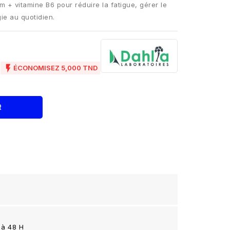
 + vitamine B6 pour réduire la fatigue, gérer le
gie au quotidien.
D

ÉCONOMISEZ 5,000 TND
R
 à 48 H