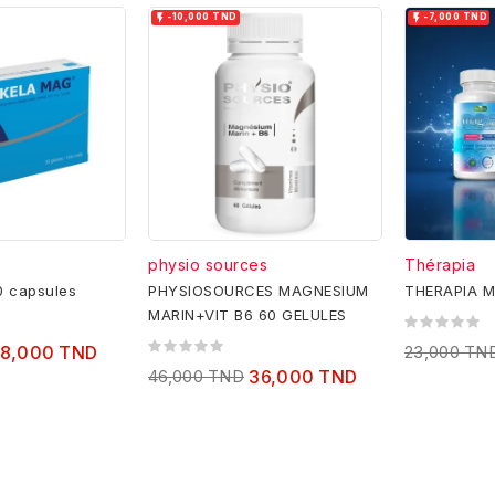


-10,000 TND
-7,000 TND
physio sources
Thérapia
0 capsules
PHYSIOSOURCES MAGNESIUM
THERAPIA M
MARIN+VIT B6 60 GELULES
18,000 TND
23,000 TN
46,000 TND
36,000 TND