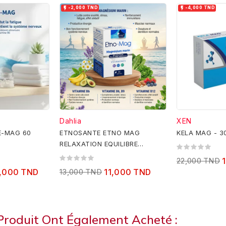


-2,000 TND
-4,000 TND
Dahlia
XEN
E-MAG 60
ETNOSANTE ETNO MAG
KELA MAG - 3
RELAXATION EQUILIBRE
NERVEUX 30 CAPSULES
22,000 TND
,000 TND
13,000 TND
11,000 TND
 Produit Ont Également Acheté :