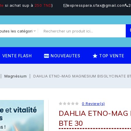
te
si achat sup à
250 TND
)
expresspara.sfax@gmail.com
2
on
fiber_new
star_rate
VENTE FLASH
NOUVEAUTES
TOP VENTE
Magnésium
DAHLIA ETNO-MAG MAGNESIUM BISGLYCINATE BT
0 Review(s)
DAHLIA ETNO-MAG 
BTE 30