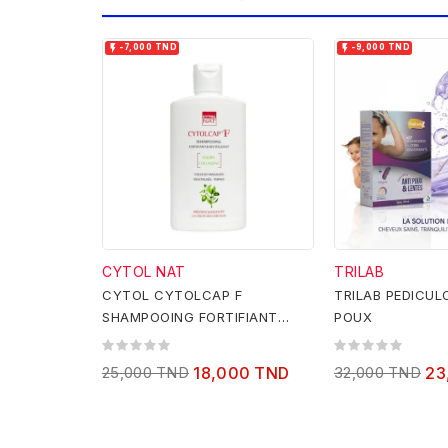


-7,000 TND
-9,000 TND
CYTOL NAT
TRILAB
CYTOL CYTOLCAP F
TRILAB PEDICUL
SHAMPOOING FORTIFIANT
POUX
REVITALISANT 200ML
25,000 TND
18,000 TND
32,000 TND
23