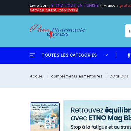
Livraison :
8 TND TOUT LA TUNISIE
(livraison
gratui
service client: 24585109
TOUTES LES CATÉGORIES
flash_
Accueil
compléments alimentaires
CONFORT