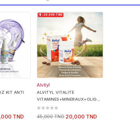

-25,000 TND
Alvityl
OZ KIT ANTI
ALVITYL VITALITE
VITAMINES+MINERAUX+OLIGO
BT/40
,000 TND
45,000 TND
20,000 TND