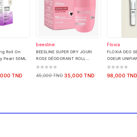
beesline
Floxia
ng Roll On
BEESLINE SUPER DRY JOURI
FLOXIA DEO S
y Pearl 50ML
ROSE DÉODORANT ROLL
ODEUR UNIFIA
ON,50ML
,000 TND
45,000 TND
35,000 TND
98,000 TN