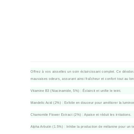
Offrez à vos aisselles un soin éclaircissant complet. Ce déodora
mauvaises odeurs, assurant ainsi fraîcheur et confort tout au lon
Vitamine B3 (Niacinamide, 5%) : Éclaircit et unifie le teint.
Mandelic Acid (2%) : Exfolie en douceur pour améliorer la luminos
Chamomile Flower Extract (2%) : Apaise et réduit les irritations.
Alpha Arbutin (1.5%) : Inhibe la production de mélanine pour un tei