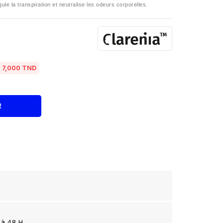
gule la transpiration et neutralise les odeurs corporelles.
7,000 TND
R
 à 48 H