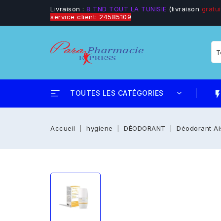
Livraison :
8 TND TOUT LA TUNISIE
(livraison
gratui
service client: 24585109
TOUTES LES CATÉGORIES
flash_
Accueil
hygiene
DÉODORANT
Déodorant Ai