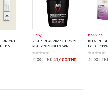
Vichy
beesline
ERUM ANTI-
VICHY DEODORANT HOMME
BEESLINE D
NT 15ML
PEAUX SENSIBLES 50ML
ECLAIRCISS
1+1 GRATUI
D
51,000 TND
41,000 TND
40,000 TN