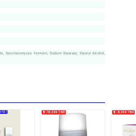
ide, Saccharomyces Ferment, Sodium Stearate, Stearyl Alcohol,
ITÉ !


-10,000 TND
-8,000 TND