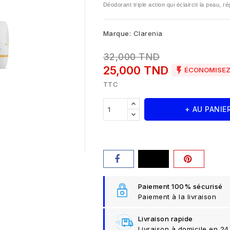
Déodorant triple action qui éclaircit la peau, ré
Marque:
Clarenia
32,000 TND
25,000 TND

ÉCONOMISEZ 
TTC
+ AU PANIE
Paiement 100% sécurisé
Paiement à la livraison
Livraison rapide
Livraison à domicile en 24