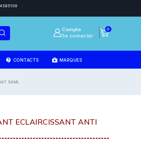
4585109
Compte
0
Se connecter
contact_support
shoppingmode
CONTACTS
MARQUES
ANT 50ML
NT ECLAIRCISSANT ANTI
L