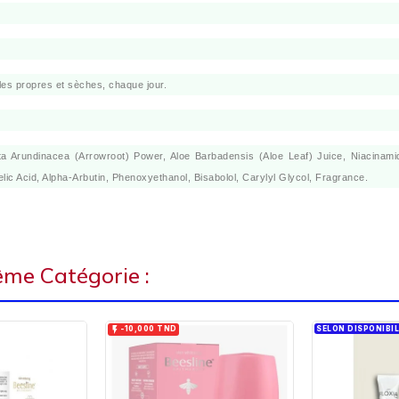
lles propres et sèches, chaque jour.
a Arundinacea (Arrowroot) Power, Aloe Barbadensis (Aloe Leaf) Juice, Niacinam
lic Acid, Alpha-Arbutin, Phenoxyethanol, Bisabolol, Carylyl Glycol, Fragrance.
ême Catégorie :

SELON DISPONIBIL
-10,000 TND