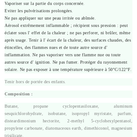
Vaporiser sur la partie du corps concernée.
Eviter les pulvérisations prolongées.
Ne pas appliquer sur une peau irritée ou abîmée.
Aérosol extrêmement inflammable ; récipient sous pression : peut
éclater sous l' effet de la chaleur ; ne pas perforer, ni brûler, même
après usage. Tenir à l' écart de la chaleur, des surfaces chaudes, des
étincelles, des flammes nues et de toute autre source d'
inflammation. Ne pas vaporiser vers une flamme nue ou toute
autres source d' ignition. Ne pas fumer. Protéger du rayonnement
solaire. Ne pas exposer à une température supérieure à 50°C/122°F.
Tenir hors de portée des enfants.
Composition :
Butane, propane cyclopentasiloxane, aluminum
sesquichlorohydrate, isobutane, isopropyl myristate, parfum,
disteardimonium hectorite, 2-methyl 5-cyclohexylpentanol,
propylene carbonate, diatomaceous earth, dimethiconol, magnesium
trisilicate.