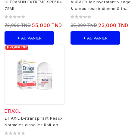
ULTRASUN EXTREME SPF50+
AURACY lait hydratant visage
75ML
& corps rose indienne & thé
vert -400ml
72,000 TND
55,000 TND
35,000 TND
23,000 TND
+ AU PANIER
+ AU PANIER

-9,000 TND
ETIAXIL
ETIAXIL Détranspirant Peaux
Normales aisselles Roll-on
15ml