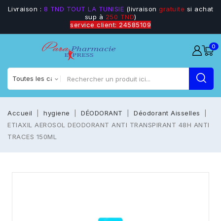
Livraison :
8 TND TOUT LA TUNISIE
(livraison
gratuite
si achat
sup à
250 TND
)
service client: 24585109
0
Accueil
hygiene
DÉODORANT
Déodorant Aisselles
ETIAXIL AEROSOL DEODORANT ANTI TRANSPIRANT 48H ANTI
TRACES 150ML