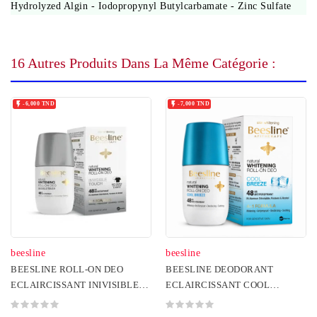
Hydrolyzed Algin - Iodopropynyl Butylcarbamate - Zinc Sulfate
16 Autres Produits Dans La Même Catégorie :


-6,000 TND
-7,000 TND
beesline
beesline
BEESLINE ROLL-ON DEO
BEESLINE DEODORANT
ECLAIRCISSANT INIVISIBLE
ECLAIRCISSANT COOL
TOUCH 4 EN 1 50ML
BREEZE ROLL ON