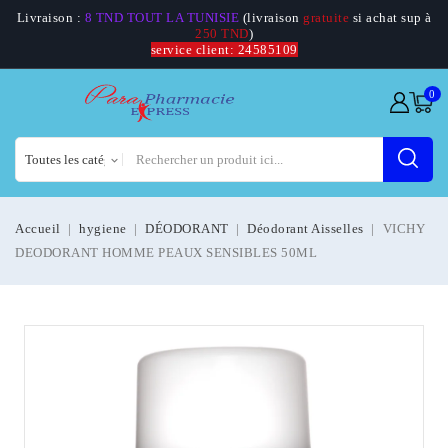
Livraison :
8 TND TOUT LA TUNISIE
(livraison
gratuite
si achat sup à
250 TND
)
service client: 24585109
0
Accueil
hygiene
DÉODORANT
Déodorant Aisselles
VICHY
DEODORANT HOMME PEAUX SENSIBLES 50ML