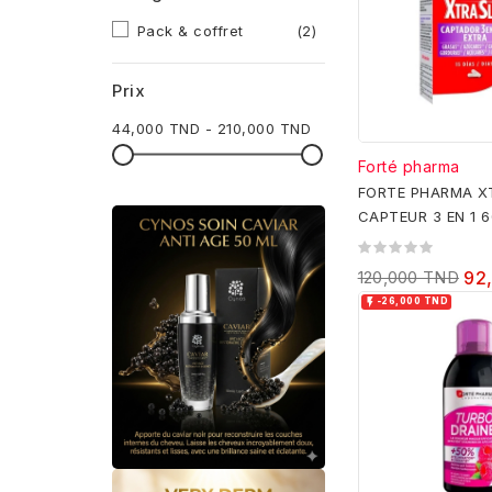
Pack & coffret
(2)
Prix
44,000 TND - 210,000 TND
Forté pharma
FORTE PHARMA X
CAPTEUR 3 EN 1 
120,000 TND
92

-26,000 TND