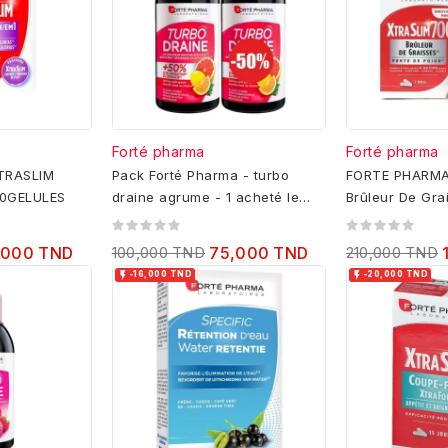
Forté pharma
Forté pharma
TRASLIM
Pack Forté Pharma - turbo
FORTE PHARMA
60GELULES
draine agrume - 1 acheté le
Brûleur De Gr
2ème à -50%
DRAINE OFFER
,000 TND
100,000 TND
75,000 TND
210,000 TND


-16,000 TND
-20,000 TND