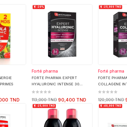


-20%
-25,000 TND
Forté pharma
Forté pharma
NERGIE
FORTE PHARMA EXPERT
FORTE PHARMA
PRIMES
HYALURONIC INTENSE 30
COLLAGENE IN
GELULES
000 TND
113,000 TND
90,400 TND
120,000 TND


-25,000 TND
-40,000 TND