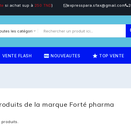
te
si achat sup à
250 TND
)
expresspara.sfax@gmail.com
2
on
fiber_new
star_rate
VENTE FLASH
NOUVEAUTES
TOP VENTE
produits de la marque Forté pharma
3 produits.