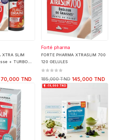
Forté pharma
 XTRA SLIM
FORTE PHARMA XTRASLIM 700
aisse + TURBO
120 GELULES
T
170,000 TND
185,000 TND
145,000 TND

-19,000 TND