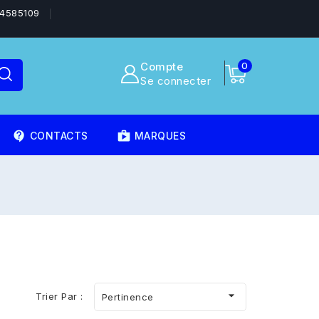
4585109
Compte
0
Se connecter
contact_support
shoppingmode
CONTACTS
MARQUES

Trier Par :
Pertinence