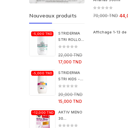
Nouveaux produits
70,000 TND
44,
Affichage 1-13 de 
STRIDERMA
-5,000 TND
STRI ROLLON
ANTI
TRNSPIRANT...
22,000 TND
17,000 TND
STRIDERMA
-5,000 TND
STRI KIDS -
ROLLON ANTI
TRANSPIRANT...
20,000 TND
15,000 TND
AKTIV MENO
-12,000 TND
30
COMPRIMES