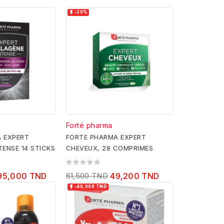

-20%
Forté pharma
 EXPERT
FORTE PHARMA EXPERT
TENSE 14 STICKS
CHEVEUX, 28 COMPRIMES
95,000 TND
61,500 TND
49,200 TND

-40,000 TND