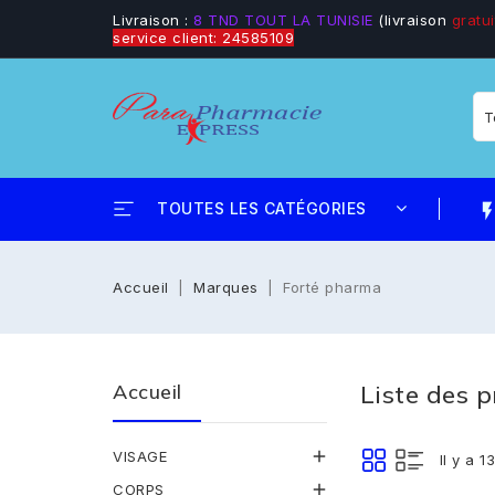
Livraison :
8 TND TOUT LA TUNISIE
(livraison
gratui
service client: 24585109
TOUTES LES CATÉGORIES
flash_
Accueil
Marques
Forté pharma
Accueil
Liste des 

VISAGE
Il y a 1

CORPS