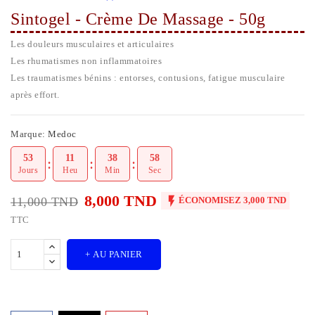
Sintogel - Crème De Massage - 50g
Les douleurs musculaires et articulaires
Les rhumatismes non inflammatoires
Les traumatismes bénins : entorses, contusions, fatigue musculaire
après effort.
Marque:
Medoc
53
11
38
57
Jours
Heu
Min
Sec
8,000 TND

11,000 TND
ÉCONOMISEZ 3,000 TND
TTC
+ AU PANIER