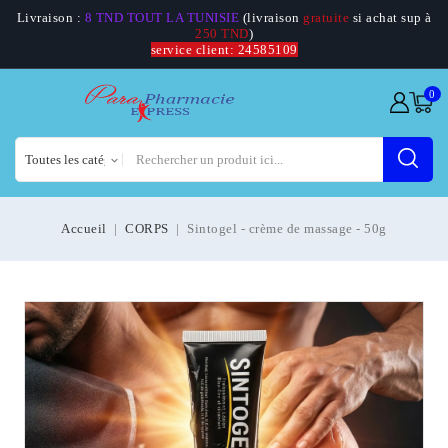
Livraison :
8 TND TOUT LA TUNISIE
(livraison
gratuite
si achat sup à
250 TND
)
service client: 24585109
0
Accueil
CORPS
Sintogel - crème de massage - 50g