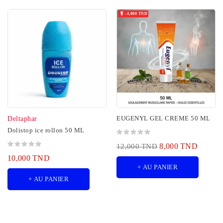

-4,000 TND
EUGENYL GEL CREME 50 ML
Deltaphar
Dolistop ice rollon 50 ML
8,000 TND
12,000 TND
10,000 TND
+ AU PANIER
+ AU PANIER