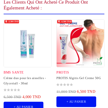
Les Clients Qui Ont Acheté Ce Produit Ont
Également Acheté :


-2,500 TND
-4,500 TND
BMS SANTE
PROTIS
Crème duo pour les aisselles -
PROTIS Algitis Gel Creme 50G
Glyceriall - 30ml
6,500 TND
11,000 TND
4,000 TND
6,500 TND
+ AU PANIER
+ AU PANIER