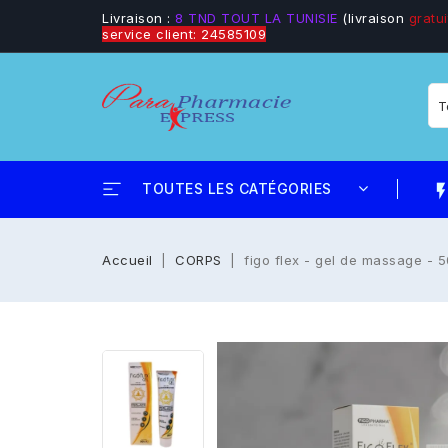
Livraison :
8 TND TOUT LA TUNISIE
(livraison
gratui
service client: 24585109
TOUTES LES CATÉGORIES
flash_
Accueil
CORPS
figo flex - gel de massage - 