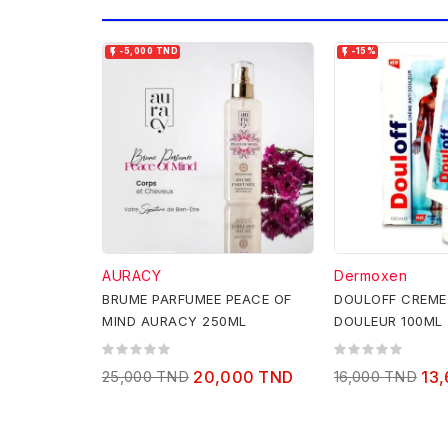


-5,000 TND
-15%
AURACY
Dermoxen
BRUME PARFUMEE PEACE OF
DOULOFF CREME
MIND AURACY 250ML
DOULEUR 100ML
25,000 TND
20,000 TND
16,000 TND
13