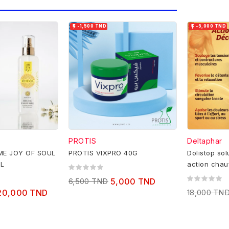


-1,500 TND
-5,000 TND
PROTIS
Deltaphar
ME JOY OF SOUL
PROTIS VIXPRO 40G
Dolistop sol
L
action chau
6,500 TND
5,000 TND
20,000 TND
18,000 TN