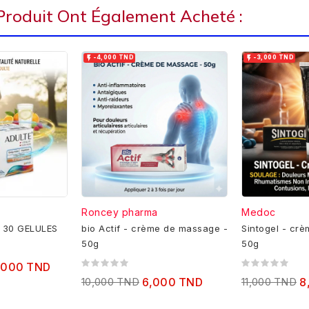
 Produit Ont Également Acheté :


-4,000 TND
-3,000 TND
Roncey pharma
Medoc
 30 GELULES
bio Actif - crème de massage -
Sintogel - cr
50g
50g
,000 TND
10,000 TND
6,000 TND
11,000 TND
8