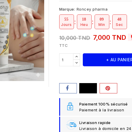
Marque:
Roncey pharma
55
18
09
47
Jours
Heu
Min
Sec
7,000 TND
10,000 TND
TTC
+ AU PANIE
Paiement 100% sécurisé
Paiement à la livraison
Livraison rapide
Livraison à domicile en 24