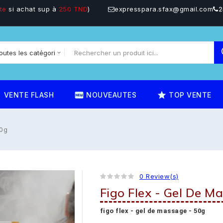
te
si achat sup à
250 TND
)
expresspara.sfax@gmail.com
2
on
fiber_new
star_rate
VENTE FLASH
NOUVEAUTES
TOP VENTE
50g
0 Review(s)
Figo Flex - Gel De M
figo flex - gel de massage - 50g