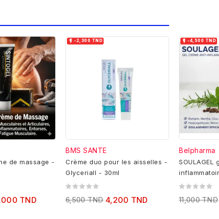


-2,300 TND
-4,500 TND
BMS SANTE
Belpharma
ème de massage -
Crème duo pour les aisselles -
SOULAGEL g
Glyceriall - 30ml
inflammatoi
,000 TND
6,500 TND
4,200 TND
11,000 TND