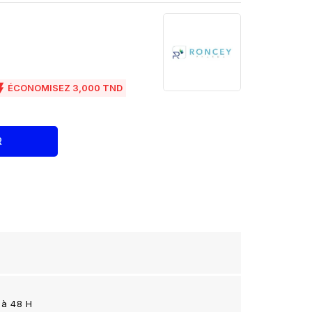

ÉCONOMISEZ 3,000 TND
R
 à 48 H