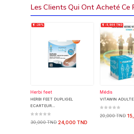
Les Clients Qui Ont Acheté Ce


-20%
-5,000 TND
Herbi feet
Médis
HERBI FEET DUPLIGEL
VITAWIN ADULTE
ECARTEUR
D'ORTEIL+PROTECTEUR
20,000 TND
15
D'ALLUX VALGUS
30,000 TND
24,000 TND