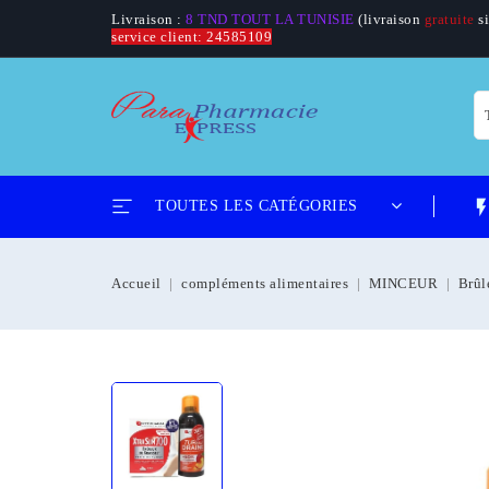
Livraison :
8 TND TOUT LA TUNISIE
(livraison
gratuite
si
service client: 24585109
flash_
TOUTES LES CATÉGORIES
Accueil
compléments alimentaires
MINCEUR
Brûl