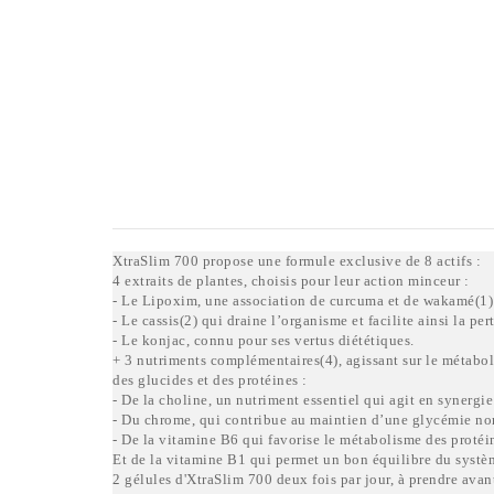
XtraSlim 700 propose une formule exclusive de 8 actifs :
4 extraits de plantes, choisis pour leur action minceur :
- Le Lipoxim, une association de curcuma et de wakamé(1) : 
- Le cassis(2) qui draine l’organisme et facilite ainsi la per
- Le konjac, connu pour ses vertus diététiques.
+ 3 nutriments complémentaires(4), agissant sur le métabol
des glucides et des protéines :
- De la choline, un nutriment essentiel qui agit en synerg
- Du chrome, qui contribue au maintien d’une glycémie no
- De la vitamine B6 qui favorise le métabolisme des protéin
Et de la vitamine B1 qui permet un bon équilibre du syst
2 gélules d'XtraSlim 700 deux fois par jour, à prendre ava