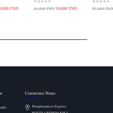
8,000 TND
50,000 TND
62,000 TND
95,000 TND
te
Contactez-Nous
Parapharmacie Express
ande
ROUTE GREMDA KM 5