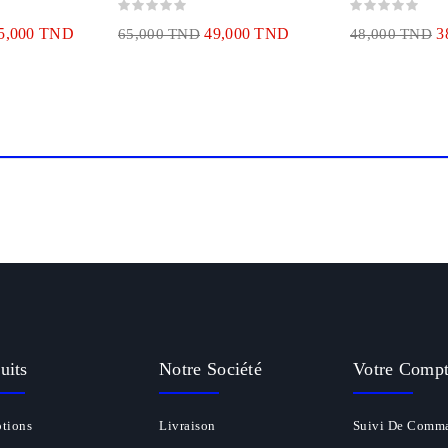
5,000 TND
49,000 TND
3
65,000 TND
48,000 TND
uits
Notre Société
Votre Comp
tions
Livraison
Suivi De Comm