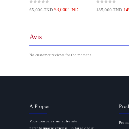
53,000 TND
14
65,000 TND
185,000 TND
Avis
No customer reviews for the moment.
A Propos
Prod
Vous trouverez sur votre site
Promo
parapharmacie express, un large choix