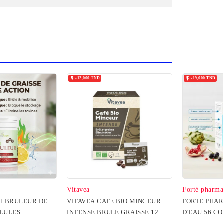


-12,000 TND
-19,000 TND
Vitavea
Forté pharma
H BRULEUR DE
VITAVEA CAFE BIO MINCEUR
FORTE PHA
ÉLULES
INTENSE BRULE GRAISSE 12
D'EAU 56 C
SACHETS