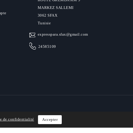
MARKEZ SALLEMI
mpte
3062 SFAX
Tunisie
expresspara.sfax@gmail.com
24585109
e de confidentialité
Accepter