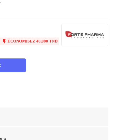
se

ÉCONOMISEZ 40,000 TND
R
48 H