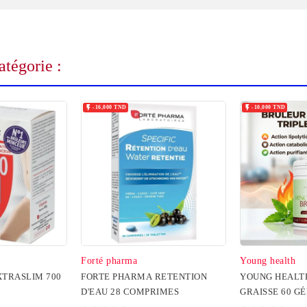
tégorie :


-16,000 TND
-10,000 TND
Forté pharma
Young health
TRASLIM 700
FORTE PHARMA RETENTION
YOUNG HEALT
D'EAU 28 COMPRIMES
GRAISSE 60 G