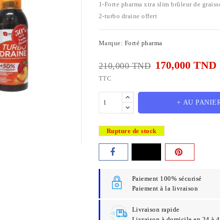
1-Forte pharma xtra slim brûleur de grais
2-turbo draine offert
Marque:
Forté pharma
170,000 TND
210,000 TND
TTC
+ AU PANIE
Rupture de stock
Paiement 100% sécurisé
Paiement à la livraison
Livraison rapide
Livraison à domicile en 24 à 