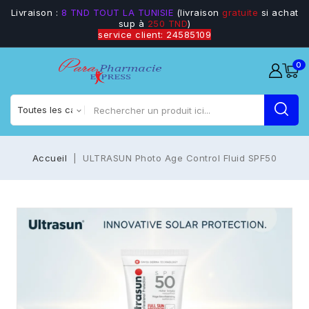
Livraison :
8 TND TOUT LA TUNISIE
(livraison
gratuite
si achat
sup à
250 TND
)
service client: 24585109
0
Accueil
ULTRASUN Photo Age Control Fluid SPF50