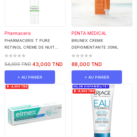
Pharmaceris
PENTA MEDICAL
PHARMACERIS T PURE
BRUNEX CREME
RETINOL CREME DE NUIT
DEPIGMENTANTE 30ML
40ML
54,000 TND
43,000 TND
88,000 TND
+ AU PANIER
+ AU PANIER

SELON DISPONIBILITÉ !
-4,000 TND

-8,000 TND