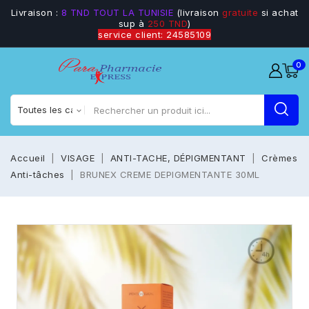
Livraison :
8 TND TOUT LA TUNISIE
(livraison
gratuite
si achat
sup à
250 TND
)
service client: 24585109
0
Accueil
VISAGE
ANTI-TACHE, DÉPIGMENTANT
Crèmes
Anti-tâches
BRUNEX CREME DEPIGMENTANTE 30ML