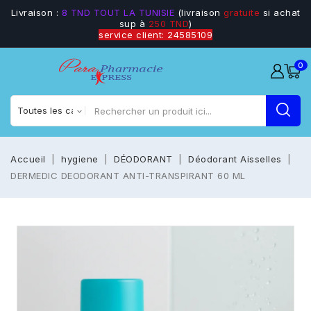
Livraison :
8 TND TOUT LA TUNISIE
(livraison
gratuite
si achat
sup à
250 TND
)
service client: 24585109
0
Accueil
hygiene
DÉODORANT
Déodorant Aisselles
DERMEDIC DEODORANT ANTI-TRANSPIRANT 60 ML