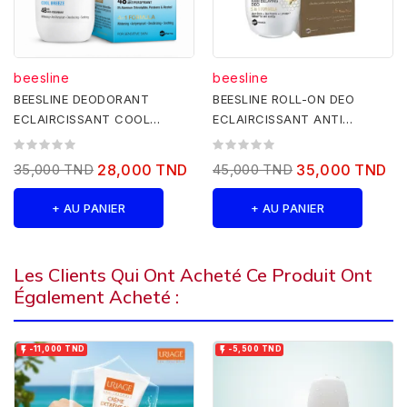
beesline
beesline
BEESLINE DEODORANT
BEESLINE ROLL-ON DEO
ECLAIRCISSANT COOL
ECLAIRCISSANT ANTI
BREEZE ROLL ON
REPOUSSE 5 EN 1 50ML
35,000 TND
28,000 TND
45,000 TND
35,000 TND
+ AU PANIER
+ AU PANIER
Les Clients Qui Ont Acheté Ce Produit Ont
Également Acheté :


-11,000 TND
-5,500 TND