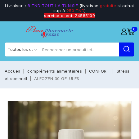
Livraison :
8 TND TOUT LA TUNISIE
(livraison
gratuite
si achat
sup à
250 TND
)
service client: 24585109
0
Accueil
compléments alimentaires
CONFORT
Stress
et sommeil
ALEOZEN 30 GELULES