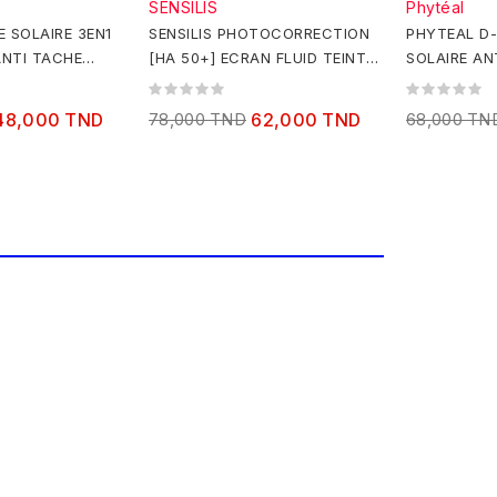
SENSILIS
Phytéal
 SOLAIRE 3EN1
SENSILIS PHOTOCORRECTION
PHYTEAL D
ANTI TACHE
[HA 50+] ECRAN FLUID TEINTE
SOLAIRE AN
SPF 50 50ML
ÂGES BEIGE
+EAU...
48,000 TND
78,000 TND
62,000 TND
68,000 TN