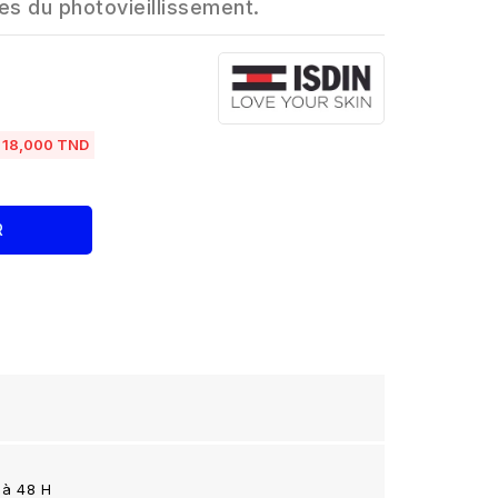
nes du photovieillissement.
18,000 TND
R
 à 48 H