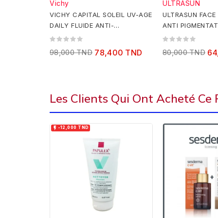
Vichy
ULTRASUN
VICHY CAPITAL SOLEIL UV-AGE
ULTRASUN FACE 
DAILY FLUIDE ANTI-
ANTI PIGMENTAT
PHOTOVIEILLISSEMENT SPF50+
40ML
40ML
98,000 TND
78,400 TND
80,000 TND
64
Les Clients Qui Ont Acheté Ce

-12,000 TND