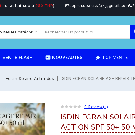
te
si achat sup à
250 TND
)
expresspara.sfax@gmail.com
2
on
fiber_new
star_rate
VENTE FLASH
NOUVEAUTES
TOP VENTE
Ecran Solaire Anti-rides
ISDIN ECRAN SOLAIRE AGE REPAIR T
0 Review(s)
ISDIN ECRAN SOLAIR
ACTION SPF 50+ 50 