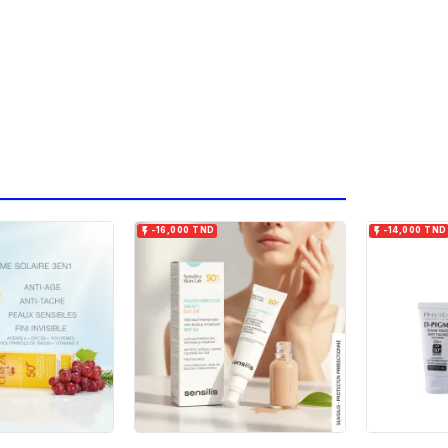


-16,000 TND
-14,000 TND