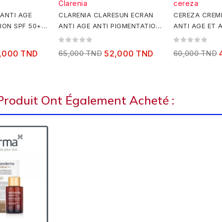
Clarenia
cereza
ANTI AGE
CLARENIA CLARESUN ECRAN
CEREZA CREME
ION SPF 50+
ANTI AGE ANTI PIGMENTATION
ANTI AGE ET 
SPF50+ 50ML+MOUSSE...
50ML
,000 TND
65,000 TND
52,000 TND
60,000 TND
 Produit Ont Également Acheté :