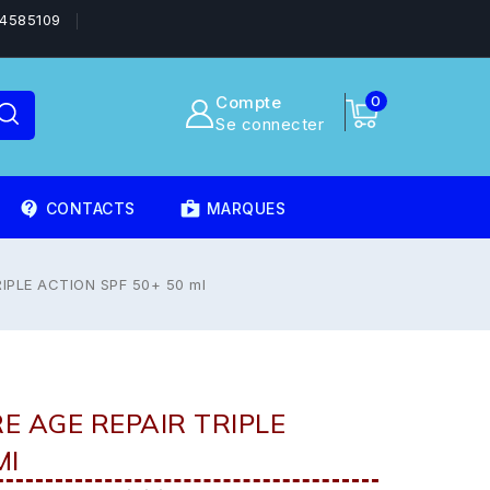
4585109
Compte
0
Se connecter
contact_support
shoppingmode
CONTACTS
MARQUES
RIPLE ACTION SPF 50+ 50 ml
E AGE REPAIR TRIPLE
Ml