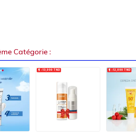
ême Catégorie :


-13,000 TND
-12,000 TND