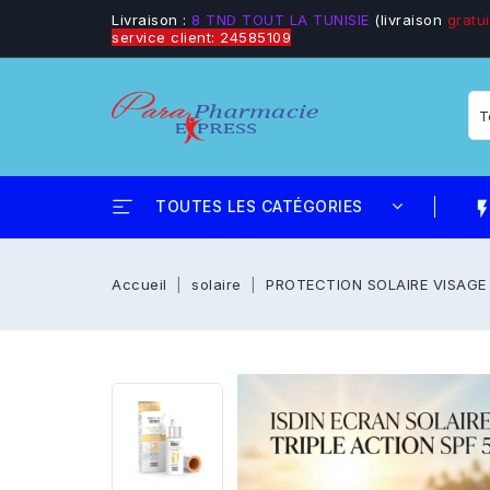
Livraison :
8 TND TOUT LA TUNISIE
(livraison
gratui
service client: 24585109
TOUTES LES CATÉGORIES
flash_
Accueil
solaire
PROTECTION SOLAIRE VISAGE