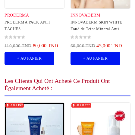
PRODERMA
INNOVADERM
PRODERMA PACK ANTI
INNOVADERM SKIN WHITE
TÄCHES
Fond de Teint Mineral Anti
taches - meduim 1.5
80,000 TND
45,000 TND
110,000 TND
60,000 TND
+ AU PANIER
+ AU PANIER
Les Clients Qui Ont Acheté Ce Produit Ont
Également Acheté :


-5,000 TND
-10,000 TND