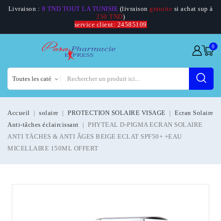
Livraison :
8 TND TOUT LA TUNISIE
(livraison
gratuite
si achat sup à
250 TND
)
service client: 24585109
0
Accueil
solaire
PROTECTION SOLAIRE VISAGE
Ecran Solaire
Anti-tâches éclaircissant
PHYTEAL D-PIGMA ECRAN SOLAIRE
ANTI TÄCHES & ANTI ÂGES BEIGE ECLAT SPF50+ +EAU
MICELLAIRE 150ML OFFERT