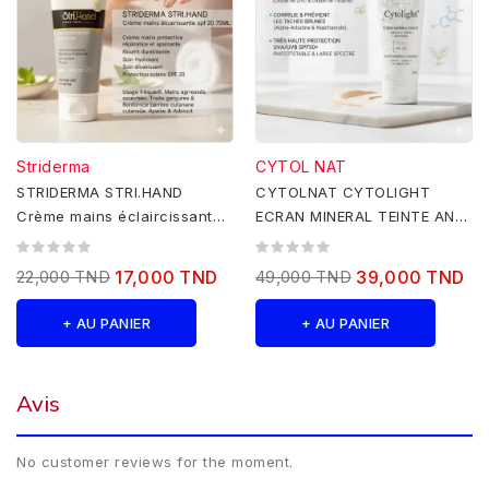
Striderma
CYTOL NAT
STRIDERMA STRI.HAND
CYTOLNAT CYTOLIGHT
Crème mains éclaircissante
ECRAN MINERAL TEINTE ANTI
spf 20 75ML
TAHES SPF50+ 50ML
22,000 TND
17,000 TND
49,000 TND
39,000 TND
+ AU PANIER
+ AU PANIER
Avis
No customer reviews for the moment.