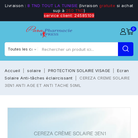
Livraison :
8 TND TOUT LA TUNISIE
(livraison
gratuite
si achat
sup à
250 TND
)
service client: 24585109
0
Accueil
solaire
PROTECTION SOLAIRE VISAGE
Ecran
Solaire Anti-tâches éclaircissant
CEREZA CREME SOLAIRE
3EN1 ANTI AGE ET ANTI TACHE 50ML