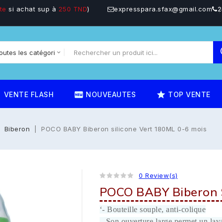
te
si achat sup à
250 TND
)
expresspara.sfax@gmail.com
2
on
fiber_new
star_rate
VENTE FLASH
NOUVEAUTES
TOP VENTE
Biberon
POCO BABY Biberon silicone Vert 180ML 0-6 mois
0 Review(s)
POCO BABY Biberon S
‘- Bouteille souple, anti-colique
– Son ouverture large permet un lava