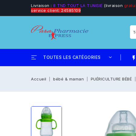
Livraison :
8 TND TOUT LA TUNISIE
(livraison
gratui
service client: 24585109
TOUTES LES CATÉGORIES
flash_
Accueil
bébé & maman
PUÉRICULTURE BÉBÉ