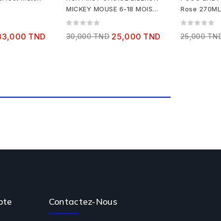
MICKEY MOUSE 6-18 MOIS
Rose 270M
300ML
33,000 TND
30,000 TND
25,000 TND
25,000 TN
pte
Contactez-Nous