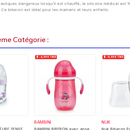
stiques dangereux lorsqu’il est chauffé, le silicone médical est 1
 Ce biberon est idéal pour les mamans et leurs enfants.
ême Catégorie :


-4,000 TND
-9,000 TND
BAMBINI
NUK
TURE SENSE
BAMBINI BIBERON avec anse
Nuk Biberon P