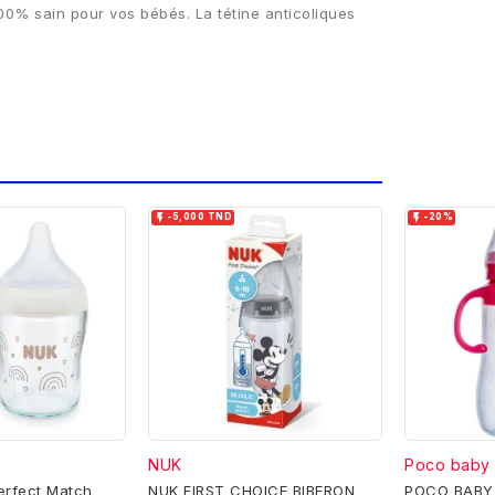
00% sain pour vos bébés. La tétine anticoliques


-5,000 TND
-20%
NUK
Poco baby
erfect Match
NUK FIRST CHOICE BIBERON
POCO BABY B