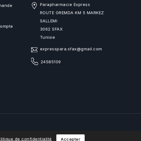
Parapharmacie Express
mande
ROUTE GREMDA KM 5 MARKEZ
SALLEMI
Compte
3062 SFAX
Tunisie
expresspara.sfax@gmail.com
24585109
litique de confidentialité
Accepter