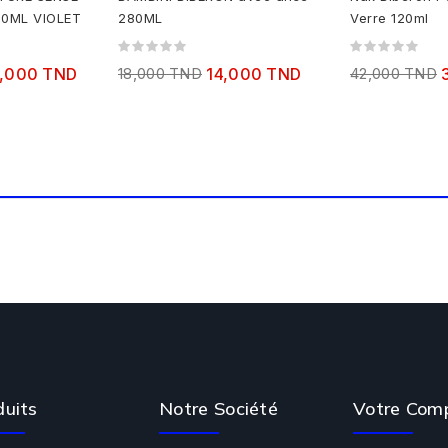
20ML VIOLET
280ML
Verre 120ml
,000 TND
18,000 TND
14,000 TND
42,000 TND
duits
Notre Société
Votre Com