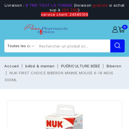
Livraison :
8 TND TOUT LA TUNISIE
(livraison
gratuite
si achat
sup à
250 TND
)
service client: 24585109
0
Accueil
bébé & maman
PUÉRICULTURE BÉBÉ
Biberon
NUK FIRST CHOICE BIBERON MINNIE MOUSE 6-18 MOIS
300ML