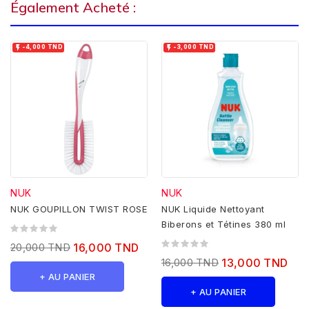
Également Acheté :


-4,000 TND
-3,000 TND
NUK
NUK
NUK GOUPILLON TWIST ROSE
NUK Liquide Nettoyant
Biberons et Tétines 380 ml
20,000 TND
16,000 TND
16,000 TND
13,000 TND
+ AU PANIER
+ AU PANIER