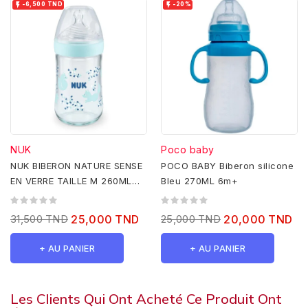


-6,500 TND
-20%
NUK
Poco baby
NUK BIBERON NATURE SENSE
POCO BABY Biberon silicone
EN VERRE TAILLE M 260ML
Bleu 270ML 6m+
BLEU
31,500 TND
25,000 TND
25,000 TND
20,000 TND
+ AU PANIER
+ AU PANIER
Les Clients Qui Ont Acheté Ce Produit Ont