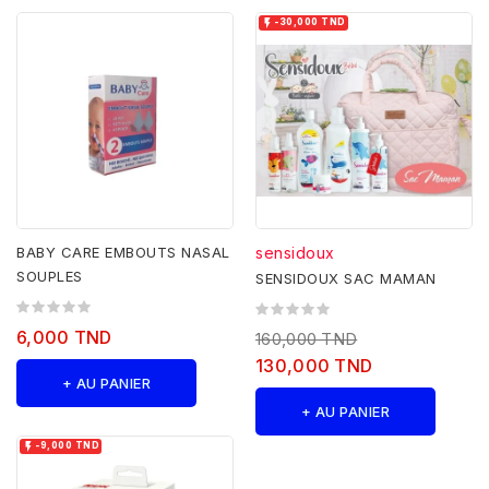

-30,000 TND
BABY CARE EMBOUTS NASAL
sensidoux
SOUPLES
SENSIDOUX SAC MAMAN
6,000 TND
160,000 TND
130,000 TND
+ AU PANIER
+ AU PANIER

-9,000 TND