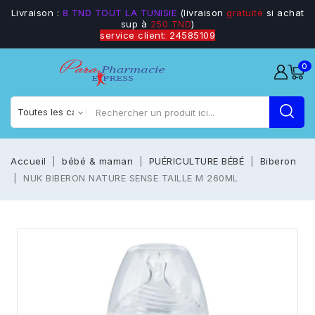
Livraison :
8 TND TOUT LA TUNISIE
(livraison
gratuite
si achat
sup à
250 TND
)
service client: 24585109
0
Accueil
bébé & maman
PUÉRICULTURE BÉBÉ
Biberon
NUK BIBERON NATURE SENSE TAILLE M 260ML