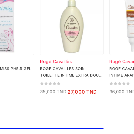
Rogé Cavaillès
Rogé Cavai
MISS PH5.5 GEL
ROGE CAVAILLES SOIN
ROGE CAVAI
TOILETTE INTIME EXTRA DOUX
INTIME APA
250ML
24H 50ML
35,000 TND
27,000 TND
36,000 TN