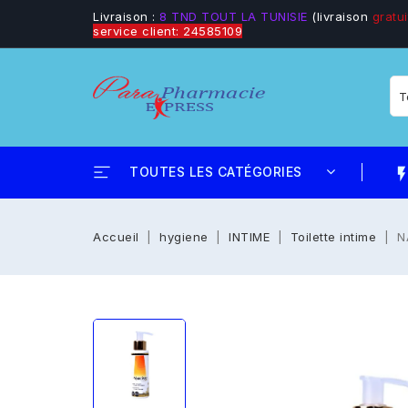
Livraison :
8 TND TOUT LA TUNISIE
(livraison
gratui
service client: 24585109
TOUTES LES CATÉGORIES
flash_
Accueil
hygiene
INTIME
Toilette intime
N