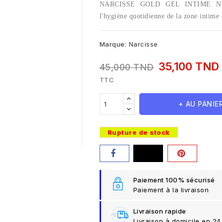
NARCISSE GOLD GEL INTIME NE
l'hygiène quotidienne de la zone intime 
Marque:
Narcisse
35,100 TND
45,000 TND
TTC
+ AU PANIE
Rupture de stock
Paiement 100% sécurisé
Paiement à la livraison
Livraison rapide
Livraison à domicile en 24