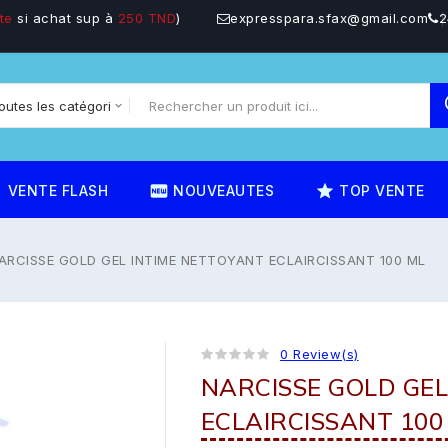
te
si achat sup à
250 TND
)
expresspara.sfax@gmail.com
2
on
fiber_new
star_rate
VENTE FLASH
NOUVEAUTES
TOP VENTE
ARCISSE GOLD GEL INTIME NETTOYANT ECLAIRCISSANT 100 ML
0 Review(s)
NARCISSE GOLD GEL
ECLAIRCISSANT 100