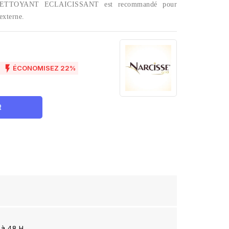
TTOYANT ECLAICISSANT est recommandé pour
externe.

ÉCONOMISEZ 22%
R
 à 48 H